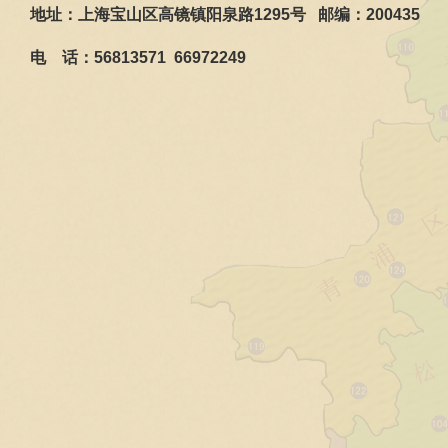
地址：上海宝山区高镜镇阳泉路
1295
号
邮编：
200435
电
话：
56813571 66972249