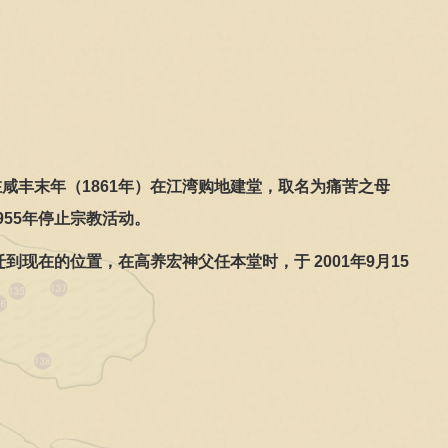
在咸丰末年（
1861
年）在江湾购地建堂，取名为痛苦之母
955
年停止宗教活动。
迁到现在的位置，在高养宏神父任本堂时，于
2001
年
9
月
15