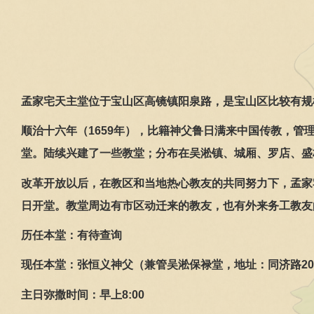
孟家宅天主堂位于宝山区高镜镇阳泉路，是宝山区比较有规
顺治十六年（
1659
年），比籍神父鲁日满来中国传教，管
堂。陆续兴建了一些教堂；分布在吴淞镇、城厢、罗店、盛
改革开放以后，在教区和当地热心教友的共同努力下，孟家
日开堂。教堂周边有市区动迁来的教友，也有外来务工教友
历任本堂：有待查询
现任本堂：张恒义神父（兼管吴淞保禄堂，地址：同济路
20
主日弥撒时间：早上
8:00