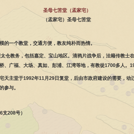
圣母七苦堂（孟家宅）
（孟家宅）
圣母七苦堂
模的一个教堂，交通方便，教友纯朴而热情。
理太仓教务，包括嘉定、宝山地区。清鸦片战争后，法籍传教士
桥、广福、大场、真如、彭浦、江湾等地，有教徒
1700
多人。
1
宅天主堂于
1992
年
11
月
29
日复堂，后由市政府建设的需要，动
的参与。
6
支
208
号）