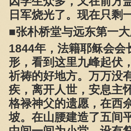
因学生众多，又在前方
日军烧光了。现在只剩
■张朴桥堂与远东第一大
1844
年，法籍耶稣会会
形，看到这里九峰起伏
祈祷的好地方。万万没
疾，离开人世，安息主
格禄神父的遗愿，在西
坡。在山腰建造了五间
中间一间为小堂，设有