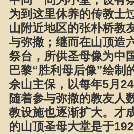
为到这里休养的传教士
山附近地区的张朴桥教
与弥撒；继而在山顶造
祭台，所供圣母像为中
巴黎“胜利母后像”绘制
佘山主保，以每年
5
月
24
随着参与弥撒的教友人
教设施也逐渐扩大。才
的山顶圣母大堂是于
192