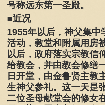
号称远东第一圣殿。
■近况
1955
年以后，神父集中
活动，教堂和附属用房
以后，政府落实宗教信
给教会，并由教会修缮
日开堂，由金鲁贤主教
生神父参礼。这一天是
二位圣母献堂会的修女