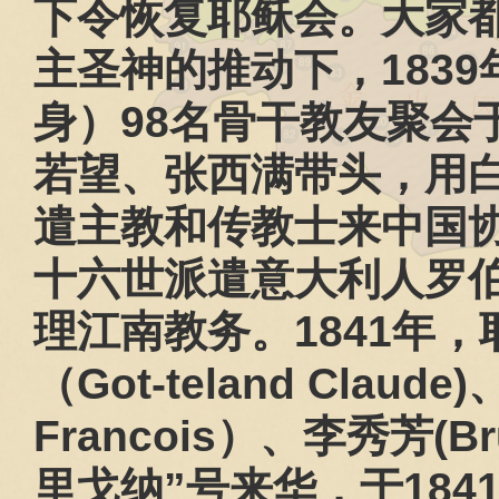
下令恢复耶稣会。大家
主圣神的推动下，
1839
身）
98
名骨干教友聚会
若望、张西满带头，用
遣主教和传教士来中国
十六世派遣意大利人罗
理江南教务。
1841
年，
（
Got-teland Claude)
Francois
）、李秀芳
(B
里戈纳”号来华，于
184