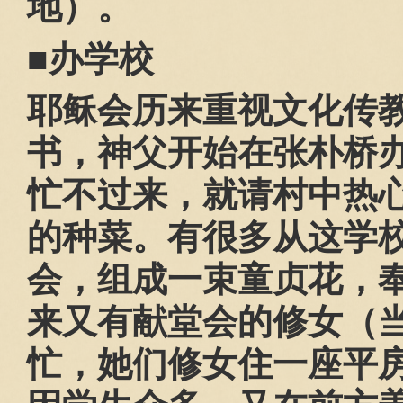
地）。
■办学校
耶稣会历来重视文化传
书，神父开始在张朴桥
忙不过来，就请村中热
的种菜。有很多从这学
会，组成一束童贞花，
来又有献堂会的修女（当
忙，她们修女住一座平