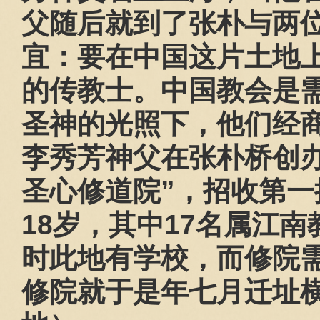
父随后就到了张朴与两
宜：要在中国这片土地
的传教士。中国教会是
圣神的光照下，他们经
李秀芳神父在张朴桥创
圣心修道院”，招收第一
18
岁，其中
17
名属江南
时此地有学校，而修院
修院就于是年七月迁址