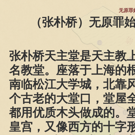
无原罪
（张朴桥）无原罪
张朴桥天主堂是天主教
名教堂。座落于上海的
南临松江大学城，北靠
个古老的大堂口，堂屋
都用优质木头做成的。
皇宫，又像西方的十字