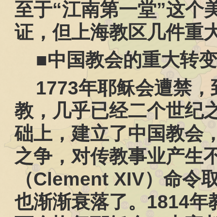
至于“江南第一堂”这个
证，但上海教区几件重
■中国教会的重大转
1773
年耶稣会遭禁，
教，几乎已经二个世纪
础上，建立了中国教会
之争，对传教事业产生
（
Clement XIV
）命令
也渐渐衰落了。
1814
年