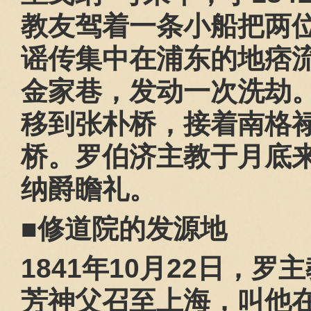
教友驾着一条小船把两
谣传集中在浦东的地痞
金家巷，发动一次洗劫
移到张朴桥，接着南格
桥。罗伯济主教于月底
纳爵瞻礼。
■修道院的发源地
1841
年
10
月
22
日，罗主
芳神父召至上海，叫他