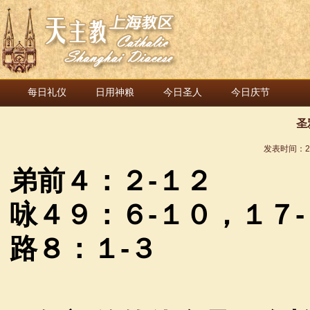
每日礼仪
日用神粮
今日圣人
今日庆节
圣
发表时间：
2
弟前４：２
-
１２
咏４９：６
-
１０，１７
-
路８：１
-
３