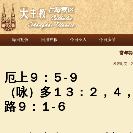
每日礼仪
日用神粮
今日圣人
今日庆节
常年期
发表时间：
2
厄上９：５
-
９
（咏）多１３：２，４
路９：１
-
６