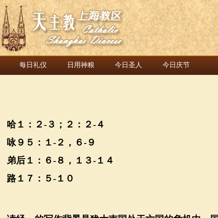
每日礼仪
日用神粮
今日圣人
今日庆节
哈１：２
-
３；２：２
-
４
咏９５：１
-
２，６
-
９
弟后１：６
-
８，１３
-
１４
路１７：５
-
１０