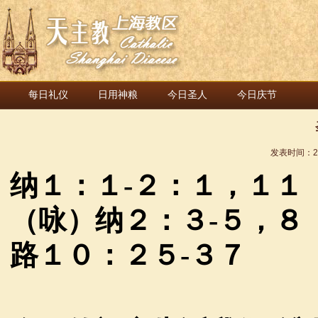
每日礼仪
日用神粮
今日圣人
今日庆节
发表时间：
2
纳１：１
-
２：１，１１
（咏）纳２：３
-
５，８
路１０：２５
-
３７