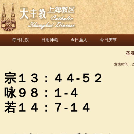
每日礼仪
日用神粮
今日圣人
今日庆节
圣
发表时间：
2
宗１３：４４
-
５２
咏９８：１
-
４
若１４：７
-
１４