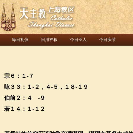
每日礼仪
日用神粮
今日圣人
今日庆节
宗６：１
-
７
咏３３：１
-
２，４
-
５，１８
-
１９
伯前２：４
-
９
若１４：１
-
１２