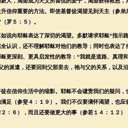
为新人，渴望成为天父所喜悦的爱子，渴望获得救恩，
提升信仰重要的方法。即使基督徒渴望见到天主（参弟
”
（罗５：５）。
不如说向耶稣表达了深切的渴望。多默请求耶稣
“
指示
完全认识，还不理解耶稣对他们的教导；同时也表达了
耶稣更深刻、更具启发性的教导：
“
我就是道路、真理
父的派遣，还要回到父那里去，祂与父的关系，以及
督徒在信仰生活中的缩影。耶稣不会谴责我们的疑问，
的满足（参斐４：１９）。我们不仅要满怀渴望，也应
前２：６），而且还要做更大的事（参若１４：１２）