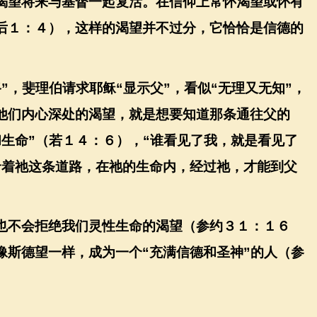
渴望将来与基督一起复活。在信仰上常怀渴望或怀有
后１：４），这样的渴望并不过分，它恰恰是信德的
路
”
，斐理伯请求耶稣
“
显示父
”
，看似
“
无理又无知
”
，
他们内心深处的渴望，就是想要知道那条通往父的
和生命
”
（若１４：６），
“
谁看见了我，就是看见了
沿着祂这条道路，在祂的生命内，经过祂，才能到父
也不会拒绝我们灵性生命的渴望（参约３１：１６
像斯德望一样，成为一个
“
充满信德和圣神
”
的人（参