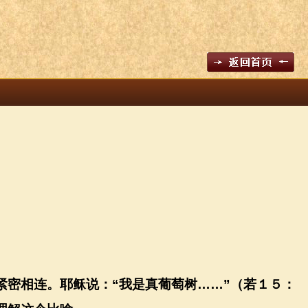
紧密相连。耶稣说：
“
我是真葡萄树
……”
（若１５：