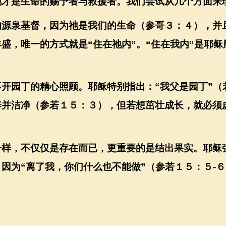
祂才是生命的赐予者与救援者。我们尝试从几个方面来
的源泉基督，因为祂是我们的生命（参哥３：４），并
丰盛，唯一的方式就是
“
住在祂内
”
。
“
住在我内
”
是耶稣
不开园丁的精心照顾。耶稣特别指出：
“
我父是园丁
”
（
养并洁净（参若１５：３），但若想茁壮成长，就必须
一样，不仅仅是存在而已，更重要的是结出果实。耶稣
，因为
“
离了我，你们什么也不能做
”
（参若１５：５
-
６