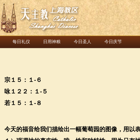
每日礼仪
日用神粮
今日圣人
今日庆节
宗１５：１
-
６
咏１２２：１
-
５
若１５：１
-
８
今天的福音给我们描绘出一幅葡萄园的图像，用以