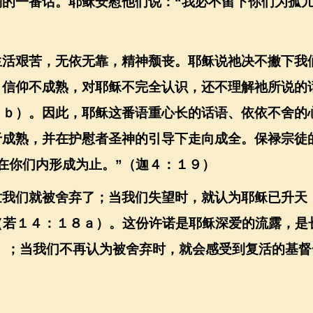
别的一番话。耶稣安慰他们说：
“
我必不留下你们为孤
生活艰苦，无依无靠，精神颓丧。耶稣说祂决不撇下我
，信仰不成熟，对耶稣不完全认识，还不理解祂所说的
１ｂ）。因此，耶稣这番语重心长的话语、依依不舍的
于成熟，并在护慰者圣神的引导下走向成全。保禄宗徒
在你们内形成为止。
”
（迦４：１９）
世我们就被舍弃了；当我们失望时，就认为耶稣已升天
（若１４：１８ａ）。这份许诺是耶稣深爱的流露，是
）；当我们不再认为被舍弃时，就会感受到复活的基督