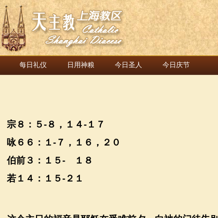
每日礼仪
日用神粮
今日圣人
今日庆节
宗８：５
-
８，１４
-
１７
咏６６：１
-
７，１６，２０
伯前３：１５
-
１８
若１４：１５
-
２１