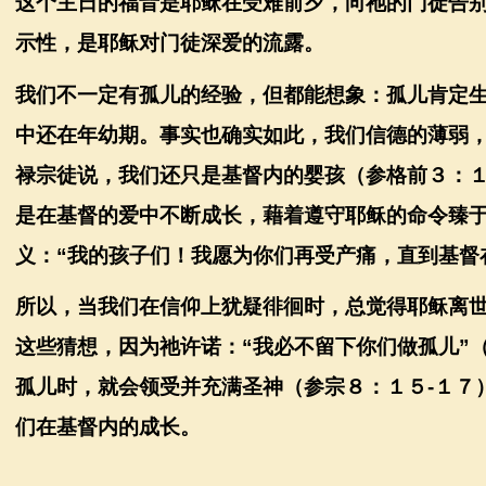
这个主日的福音是耶稣在受难前夕，向祂的门徒告
示性，是耶稣对门徒深爱的流露。
我们不一定有孤儿的经验，但都能想象：孤儿肯定
中还在年幼期。事实也确实如此，我们信德的薄弱
禄宗徒说，我们还只是基督内的婴孩（参格前３：
是在基督的爱中不断成长，藉着遵守耶稣的命令臻
义：
“
我的孩子们！我愿为你们再受产痛，直到基督
所以，当我们在信仰上犹疑徘徊时，总觉得耶稣离
这些猜想，因为祂许诺：
“
我必不留下你们做孤儿
”
孤儿时，就会领受并充满圣神（参宗８：１５
-
１７
们在基督内的成长。