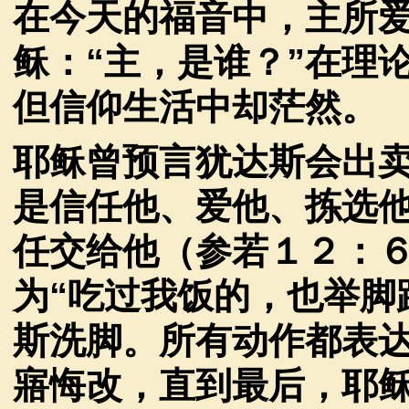
在今天的福音中，主所
稣：
“
主，是谁？
”
在理
但信仰生活中却茫然。
耶稣曾预言犹达斯会出
是信任他、爱他、拣选
任交给他（参若１２：
为
“
吃过我饭的，也举脚
斯洗脚。所有动作都表
寤悔改，直到最后，耶