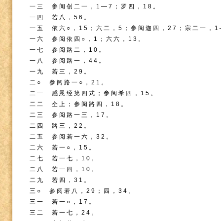
一三 参阅创二一，
1
—
7
；罗四，
18
。
一四 若八，
56
。
一五 依六○，
15
；六二，
5
；参阅迦四，
27
；宗二一，
1
一六 参阅依四○，
1
；六六，
13
。
一七 参阅路二，
10
。
一八 参阅路一，
44
。
一九 若三，
29
。
二○ 参阅路一○，
21
。
二一 感恩经第四式；参阅希四，
15
。
二二 仝上；参阅路四，
18
。
二三 参阅路一三，
17
。
二四 路三，
22
。
二五 参阅若一六，
32
。
二六 若一○，
15
。
二七 若一七，
10
。
二八 若一四，
10
。
二九 若四，
31
。
三○ 参阅若八，
29
；四，
34
。
三一 若一○，
17
。
三二 若一七，
24
。