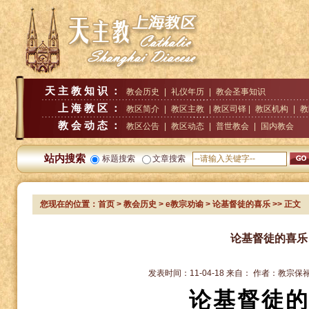
天主教知识：
教会历史
|
礼仪年历
|
教会圣事知识
上海教区：
教区简介
|
教区主教
| 教区司铎 |
教区机构
|
教
教会动态：
教区公告
|
教区动态
|
普世教会
|
国内教会
站内搜索
标题搜索
文章搜索
您现在的位置：
首页
>
教会历史
>
e教宗劝谕
> 论基督徒的喜乐
>> 正文
论基督徒的喜乐
发表时间：
11-04-18
来自：
作者：
教宗保
论基督徒