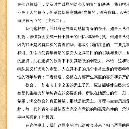
在催迫着我们，要及时而诚恳的给今天的青年们谈谈，我们很
不免于人的缺点，但基督却愿意她是“光耀的，没有瑕疵，没有
而没有污点的”（注六二）。
我们这样作，并非有意制造对感情青春的崇拜。如果只从
礼赞，很快就会变成一种不健全的回忆和幼稚可笑。但如果从
因为它正是名符其实的青春韶华。那吸引我们注意的，主要是
和谐。生命力使青年自然的接受人之高尚目的的召唤与要求。
的忠贞，共在忠贞的原则下不失其活跃的创造力。不错，这和
特殊意义和光明的希望。人在其不多的几个非常重要的青春年
性的万年常青；二者相遇，必然在方都产生高度的喜乐和多产
教会，一如走向未来之国的天主子民，应当能够使自己永
她是其生殖力和单纯存在的必要条件。所以在她历史的每一刻
希望，满全教会的真正希望，那就是把天主、真理与生命恩惠
此，每一代的青年基督徒应当完全有意识的和毫无条件的，承
事中所强化了的誓愿。
在这件事上，我们这巨变的时代给教会带来了相当严重的