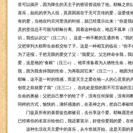
音可以揭开，因为降生的天主子的密语曾说给了他。耶稣之所
喜乐，如此的求为人役，其原因就在于无可言传的爱，这爱使
有的爱，当祂在约旦河受洗的时候，就已经显示出来：“你是我
灵的坚信总不可能与耶稣分离。因着这种临在，祂总不孤单（注
识，我也认识父”（注二六）。这是一种不断的互通所有，“我
父把审判大权即生命权交给了子。这是一种相互的临在：“你不
为了还报，子把无限的爱交了父：“我爱父。父怎样命令我，我
爱，这是祂的“食粮”（注三○）。祂常准备着为人牺牲生命，
我，因为我舍掉我的性命，为再取回它来”（注三一）。祂因为
耶稣，这不是一时的情感，而是天主之爱在祂—人的心灵里的共
创世之前就爱了我”（注三二）。在此处是指的那不可言谕的互
生命的奥秘：父把自己整个的给了子，没有任何保留，没有间
同样的方式，愉快的，满怀感激的，在圣神之内，把自己奉献
门徒及所有的基督徒也都被召，去分享这个爱。耶稣愿意他
已经将你的名宣示给他们，我还要宣示，好使你爱我的爱，在他
这种生活在天主爱中的喜乐，从今世就开始。这是天国的