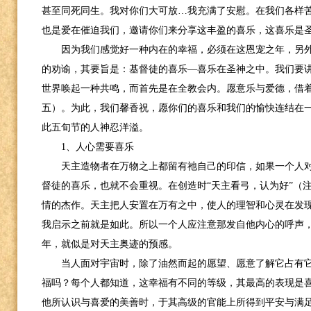
甚至同死同生。我对你们大可放…我充满了安慰。在我们各样苦
也是爱在催迫我们，邀请你们来分享这丰盈的喜乐，这喜乐是
因为我们感觉好一种内在的幸福，必须在这恩宠之年，另
的劝谕，其要旨是：基督徒的喜乐—喜乐在圣神之中。我们要
世界唤起一种共鸣，而首先是在全教会内。愿意乐与爱德，借
五）。为此，我们馨香祝，愿你们的喜乐和我们的愉快连结在
此五旬节的人神忍洋溢。
1
、人心需要喜乐
天主造物者在万物之上都留有祂自己的印信，如果一个人
督徒的喜乐，也就不会重视。在创造时“天主看弓，认为好”（
情的杰作。天主把人安置在万有之中，使人的理智和心灵在发
我启示之前就是如此。所以一个人应注意那发自他内心的呼声
年，就似是对天主奥迹的预感。
当人面对宇宙时，除了油然而起的愿望、愿意了解它占有
福吗？每个人都知道，这幸福有不同的等级，其最高的表现是
他所认识与喜爱的美善时，于其高级的官能上所得到平安与满