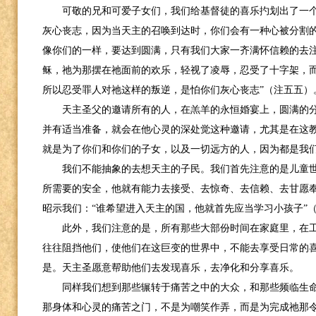
可敬的兄和可爱子女们，我们给基督徒的喜乐扚划出了一
灰心丧志，因为当天主的召唤到达时，你们会有一种心被分割
像你们的一样，要达到圆满，只有我们大家一齐满怀信赖的去注
稣，祂为那摆在祂面前的欢乐，轻视了凌辱，忍受了十字架，
所以忍受罪人对祂这样的叛逆，是怕你们灰心丧志”（注五五）
天主圣父的邀请所有的人，在羔羊的永恒婚宴上，圆满的
并有适当准备，就会在他心灵的深处觉这种邀请，尤其是在这教
就是为了你们和你们的子女，以及一切远方的人，因为都是我们
我们不能抽象的去想天主的子民。我们首先注意的是儿童
所需要的安全，他就有能力去接受、去惊奇、去信赖、去甘愿
昭示我们：“谁希望进入天主的国，他就首先应当学习小孩子”
此外，我们注意的是，所有那些大部份时间在家庭里，在
往往阻挡他们，使他们在这巨变的世界中，不能去享受日常的
是。天主圣愿意帮助他们去发现喜乐，去净化和分享喜乐。
同样我们想到那些辗转于痛苦之中的大众，和那些频临生
那身体和心灵的痛苦之门，不是为嘲笑作弄，而是为完成祂那