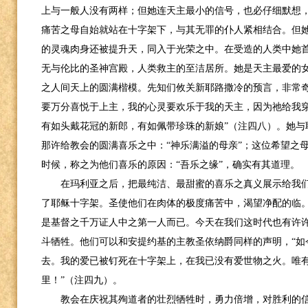
上与一般人没有两样；但她连天主最小的信号，也必仔细默想
痛苦之母自始就站在十字架下，与其无罪的仆人紧相结合。但
的灵魂肉身还被提升天，同入于光荣之中。在受造的人类中她
无与伦比的圣神宫殿，人类救主的至洁居所。她是天主最爱的
之人间天上的圆满楷模。先知们攸关新耶路撒冷的预言，非常奇
要万分喜悦于上主，我的心灵要欢乐于我的天主，因为祂给我
有如头戴花冠的新郎，有如佩带珍珠的新娘”（注四八）。她与
那许给教会的圆满喜乐之中：“神乐满溢的母亲”；这位希望之
时候，称之为他们喜乐的原因：“吾乐之缘”，确实有其道理。
在玛利亚之后，把最纯洁、最甜蜜的喜乐之真义展示给我
了耶稣十字架。圣使他们在肉体的极度痛苦中，渴望净配的临
是基督之千万证人中之第一人而已。今天在我们这时代也有许
斗牺牲。他们可以和安提约基的主教圣依纳爵同样的声明，“如
去。我的爱已被钉死在十字架上，在我已没有爱世物之火。唯
里！”（注四九）。
教会在庆祝其殉道者的壮烈牺牲时，勇力倍增，对胜利的