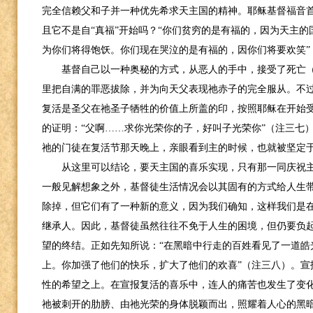
完全信赖父和子并一种优先希求天主国的精神。耶稣基督福音
且它不是自“真福”开始吗？“你们贫穷的是有福的，因为天主
为你们将得饱饫。你们现在哭泣的是有福的，因你们将要欢笑”
基督自己以一种奥秘的方式，从恶人的手中，接受了死亡
里把自满的罪恶拔除，并为向天父表现祂赤子的完全服从。不
复活是圣父在祂圣子牺牲的价值上所盖的印，按照耶稣在开始
的证明：“父啊……求你光荣你的子，好叫子光荣你”（注三七
祂的门徒在复活节那天晚上，亲眼看到主的时候，也就被坚定
从这里可以结论，要天主国的喜乐实现，只有那一同庆祝
一般见解想象之外，基督徒生活情况会以其固有的方式给人生
除掉，但它们有了一种新的意义，因为我们确知，这样我们是
继承人。因此，基督徒虽然往往不免于人生的困境，但仍要负
望的终结。正如先知所说：“在黑暗中行走的百姓看见了一道皓
上。你加强了他们的快乐，扩大了他们的欢喜”（注三八）。宣
性的希望之上。在宣报复活的喜乐中，连人的痛苦也发生了变
祂被刺开的肋膀、由祂光荣的身体脱颖而出，照耀着人心的黑暗