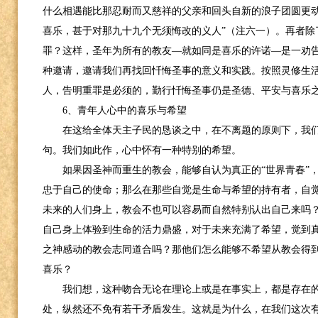
什么相遇能比那忍耐而又慈祥的父亲和回头自新的浪子团圆更动
喜乐，甚于对那九十九个无须悔改的义人”（注六一）。再者除
罪？这样，圣年为所有的教友—就如同是喜乐的许诺—是一劝
种邀请，邀请我们再找回忏悔圣事的意义和实践。按照灵修生
人，告明重罪是必须的，勤行忏悔圣事仍是圣德、平安与喜乐
6
、青年人心中的喜乐与希望
在这给全体天主子民的恳谈之中，在不离题的原则下，我
句。我们如此作，心中怀有一种特别的希望。
如果因圣神而重生的教会，能够自认为真正的“世界青春”
忠于自己的使命；那么在那些自觉是生命与希望的持有者，自
未来的人们身上，教会不也可以容易而自然特别认出自己来吗
自己身上体验到生命的活力鼎盛，对于未来充满了希望，觉到
之神感动的教会志同道合吗？那他们怎么能够不希望从教会得
喜乐？
我们想，这种吻合无论在理论上或是在事实上，都是存在
处，纵然还不免有若干矛盾发生。这就是为什么，在我们这次