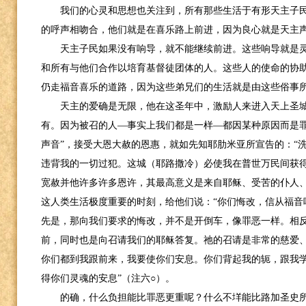
我们的心灵和思想也关注到，所有那些生活于有形天主子
的呼声相吻合，他们就是在喜乐路上前进，因为良心就是天主
天主子民如果没有响导，就不能继续前进。这些响导就是
和所有与他们合作以培育基督徒团体的人。这些人的使命的协
仍走福音喜乐的道路，因为这些弟兄们的生活就是由这些俗事
天主的爱确是无限，他在这圣年中，激励人来进入天上圣
有。因为被召的人—事实上我们都是一样—都因某种原因而是罪
声音”，接受大恩大赦的恩惠，就如先知耶肋米亚所宣告的：“
违背我的一切过犯。这城（耶路撒冷）必使我在普世万民间获得
宽赦并他许多许多恩许，其最高意义是来自耶稣、受苦的仆人
这人类生活极度重要的时刻，给他们说：“你们悔改，信从福音
先是，那向我们要求的悔改，并不是开倒车，像罪恶一样。相
前，同时也是向召请我们的耶稣答复。祂的召请是非常的慈爱、
你们都到我跟前来，我要使你们安息。你们背起我的轭，跟我
得你们灵魂的安息”（注六○）。
的确，什么负担能比罪恶更重呢？什么不垟能比路加圣史