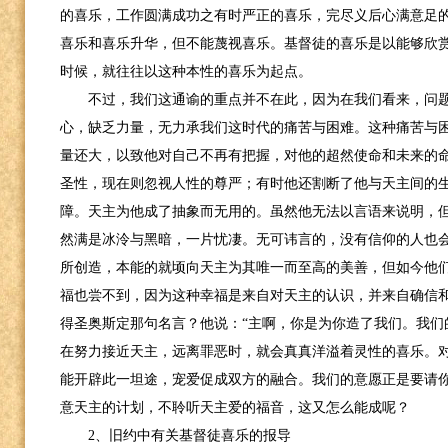
的喜乐，工作圆满成功之有时严正的喜乐，完尽义后心满意足
喜乐和喜乐升华，但不能蔑视喜乐。基督徒的喜乐是以能够欣
时候，就往往以这种本性的喜乐为起点。
不过，我们这通谕的重点并不在此，因为在我们看来，问
心，缺乏力量，无力承我们这时代的痛苦与困难。这种痛苦与
量还大，以致他对自己不再有把握，对他的超然使命和未来的
圣性，现在则忽视人性的尊严；有时他还割断了他与天主间的
障。天主为他成了抽象而无用的。虽然他无法以言语来说明，
然满是冰泠与黑暗，一片忧凄。无可讳言的，没有信仰的人也
所创造，本能的就顷向天主为其唯一而至高的美善，但如今他
福也尝不到，因为这种幸福是来自对天主的认识，并来自确信
得圣奥斯定那句名言？他说：“主啊，你是为你造了我们。我们
在努力接近天主，远离罪恶时，就会真真洋溢着灵性的喜乐。对
能开辟此一坦途，宠爱促成双方的融合。我们的意愿正是要请
意天主的计划，不聆听天主爱的福音，这又怎么能成呢？
2
、旧约中有关基督徒喜乐的报导