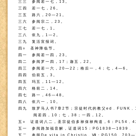
三三 参阅若一七，
13
。
三四 若一七，
26
。
三五 路六，
20
—
21
。
三六 参阅宗二，
23
。
三七 若一七，
1
。
三八 依九，
1
—
2
。
三九 复活宣报词。
四○ 圣神降临节。
四一 参阅若一四，
23
。
四二 参阅罗一四，
17
；迦五，
22
。
四三 参阅若一六，
20
—
22
；格后一，
4
；七，
4
—
6
。
四四 伯前五，
3
。
四五 玛五，
11
—
12
。
四六 格前二，
14
。
四七 路一，
46
—
48
。
四八 依六一，
10
。
四九 致罗马人书
7
章
2
节；宗徒时代的教父
ed
﹒
FUNK
﹐
阅若四，
10
；七，
38
；一四，
12
。
五○ 证道词八二，圣宗徒伯多禄保禄殉道，
6
：
PL54
﹐
4
五一 参阅路加福音解，证道词
15
：
PG1838
—
1839
﹒
五二 参阅
De vita in Christio
﹐Ⅶ：
PG150
﹐
703
—