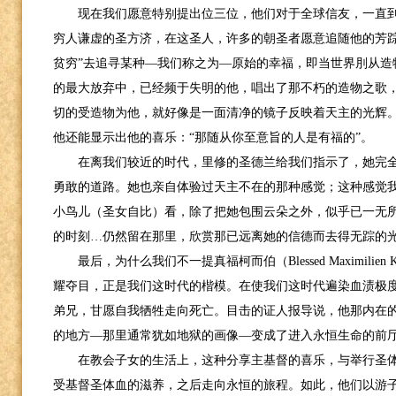
现在我们愿意特别提出位三位，他们对于全球信友，一直
穷人谦虚的圣方济，在这圣人，许多的朝圣者愿意追随他的芳踪
贫穷”去追寻某种—我们称之为—原始的幸福，即当世界刖从造
的最大放弃中，已经频于失明的他，唱出了那不朽的造物之歌
切的受造物为他，就好像是一面清净的镜子反映着天主的光辉。
他还能显示出他的喜乐：“那随从你至意旨的人是有福的”。
在离我们较近的时代，里修的圣德兰给我们指示了，她完
勇敢的道路。她也亲自体验过天主不在的那种感觉；这种感觉我
小鸟儿（圣女自比）看，除了把她包围云朵之外，似乎已一无
的时刻…仍然留在那里，欣赏那已远离她的信德而去得无踪的光
最后，为什么我们不一提真福柯而伯（
Blessed Maximilien 
耀夺目，正是我们这时代的楷模。在使我们这时代遍染血渍极
弟兄，甘愿自我牺牲走向死亡。目击的证人报导说，他那内在
的地方—那里通常犹如地狱的画像—变成了进入永恒生命的前
在教会子女的生活上，这种分享主基督的喜乐，与举行圣
受基督圣体血的滋养，之后走向永恒的旅程。如此，他们以游