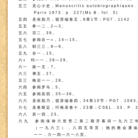
五三 灵心小史，
Manuscritis autobiographiques
Paris 1973
﹐
p
﹒
227(Ms B
﹐
fol
﹒
5)
﹒
五四 圣依肋乃，驳异端卷五，
8
章
1
节：
PG7
﹐
1142
﹒
五五 希一二，
2
—
3
。
五六 宗二，
39
。
五七 参阅谷一○，
14
—
15
。
五八 耶三三，
8
—
9
。
五九 谷一，
15
。
六○ 玛一一，
28
—
29
。
六一 路一五，
7
。
六三 弗五，
27
。
五三 格后一一，
28
。
六四 参阅罗马，
5
。
六五 参阅若四，
35
—
36
。
六六 圣依肋乃，驳异端卷四，
34
章
10
节：
PG7
﹐
1083
六七 圣奥斯定，忏悔录卷十，
23
章：
CSEL
﹐
33
﹐
P
﹒
六八 若一四，
23
。
六九 参阅保禄六世梵二第二期开幕词一九六三
（一九六三），八四五等页；祂的教会通谕
一一，六一四—六一八页。