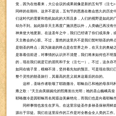
觉，因为在他看来，大公会议的成果就像是新的五旬节（注七
同样的在期待。这并不是说，五旬节的恩惠在教会悠久的历史
们这时代的需要和危机如此的大而且多，人们的视野是如此的
却办不到。如此除非天主再度广施洪恩以外，人类确已再没有
神来使大地更新。在这圣年之中，我们已经请了你们或亲身，
天主教会的心脏。不过，显然的这里共不是我们暂时朝圣的终
是朝圣的终点；因为旅途的终点是在世界之外，在天主的奥秘
是靠着信前进，对事情的认识并不清楚，我们将来如何也不明
的，现在我们就是它的居民和子女（注七一）。不过，这永存
如同在镜子里，模糊不清，坚持着先知的预言。可是现在我们
整个灵性的朝圣旅行，其最高的意义就来这最后的自的。
这样，圣咏作者歌颂了耶路撒冷。耶稣自己和祂的母亲玛
雍之歌：“天主由美丽娓伦的熙雍发出光明；祂的圣山巍峨高耸
耶咯撒冷是因耶稣而名闻遐迩美麻绝伦，而我们也是向着耶稣
同样事情也发生在罗马。在这里宗徒圣作多禄圣保禄用鲜
源出于宗徒。我们在这里应作的工作是对全教会全人类的工作