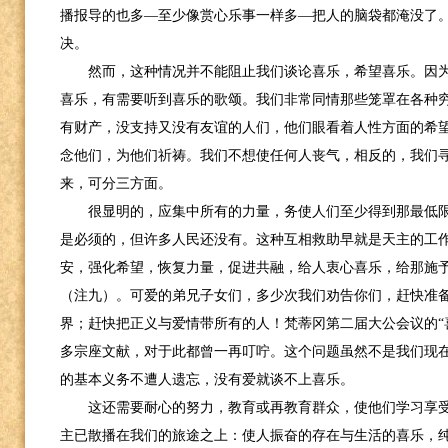
播报导的也多—至少像赏心乐事一样多—把人的脑袋都淹没了
决。
然而，这种情况并不能阻止我们谈论喜乐，希望喜乐。因
喜乐，有需要听到喜乐的歌颂。我们非常同情那些笼罩在各种
有财产，没支持又没有友谊的人们，他们眼看着人性方面的希
念他们，为他们祈祷。我们不想使任何人丧气，相反的，我们
来，可分三方面。
很显明的，应集中所有的力量，务使人们至少得到那最低
是必须的，但许多人民还没有。这种互相救助早就是天主的工
安，强化希望，恢复力量，促进共融，给人衷心喜乐，给那施
（注九）。可爱的弟兄子女们，多少次我们劝告你们，赶快准
界；赶快把正义与爱情带所有的人！梵蒂冈第二届大公会议的“
多宗座文献，对于此都曾一再叮咛。这个问题虽然不是我们现
的基本义务不遭人遗忘，没有爱就谈不上喜乐。
这还需要耐心的努力，教育或再教育群众，使他们学习享
主已散播在我们的旅途之上：使人振奋的存在与生活的喜乐，