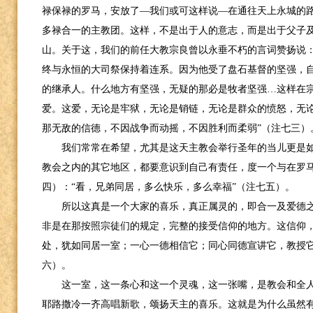
禄保禄的罗马，安放了—我们或可这样说—在通往天上永城的
多禄合一的主教团。这样，不是出于人的意志，而是出于父子
山。关于这，我们的前任大教宗良曾以永垂不朽的言词赞扬说：
终与永恒的大司祭保持着连系。因为他受了盘石基督的坚强，
的继承人。什么地方有坚强，无疑的那必是牧者坚强…这样在
爱。这爱，无论是牢狱，无论是销链，无论是群众的愤怒，无
那无敌的信德，不因战争而动摇，不因胜利而柔弱”（注七三）
我们常常在希望，尤其是这天主教会举行圣年的当儿更是
教会之内的其它地区，都要意识到自己有责任，度一个与在罗
四）：“看，兄弟同居，多么快乐，多么幸福”（注七五）。
所以这真是一个大家的喜乐，真正属灵的，即合一及爱德
非是在那按照宗徒们的规定，完整的接受信仰的地方。这信仰，
处，犹如同居一室；一心一德相信它；同心同德宣讲它，教授它
六）。
这一室，这一条心和这一个灵魂，这一张嘴，是教会和全
耶路撒冷一齐高唱新歌，颂扬天主的喜乐。这就是为什么虽然