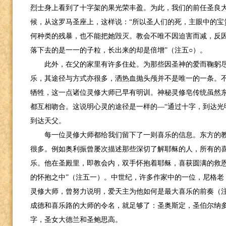
烈士身上看到了十字架的果光荣丰盈。为此，我们的前任圣良
候，从这罗马圣座上，这样说：“所以圣人们的死，主眼中的宝
何种类的残暴，也不能把她毁灭。教会不唯不因迫害而减，反
落下去的是一一的子粒，长出来的却是倍增”（注五○）。
此外，在父的家里有许多住处。为那些因圣神的爱而鞠躬
乐，其途径与方式亦很多，洒热血抛头颅并不是唯一的一条。
牺牲，这一点诸位灵修大师已早有明训。神秘灵修皂传统虽然
都互相吻合。这说明心灵的途径是一样的—“通过十字，到达光
到达天父。
每一位灵修大师都给我们留下了一则喜乐的信息。东方的
很多。例如奥利振曾屡次描述那些深切了解耶稣的人，所有的喜
乐。他在圣殿里，即教会内，双手怀抱着耶稣，喜获圆满的救
的怀抱之中”（注五一）。中世纪，许多作家中的一位，尼格老
灵修大师，曾努力说明，爱天主为他如何是最大喜乐的前奏（
成德和喜乐路的大师的令名，就足够了：圣奥斯定，圣伯尔纳
字，圣女大德兰和圣鲍思高。