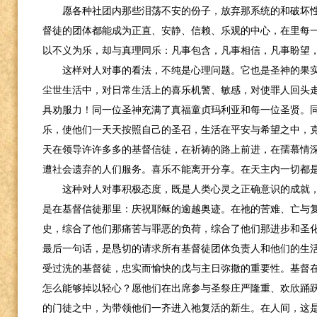
愿各种社团内那些泪荡不安的份子，放弃那系统的和破坏
督徒的团体都能成为正直、安静、信赖、乐观的中心，在里每一
以不义为乐，却与真理同乐：凡事包含，凡事相信，凡事盼望，
这样对人对事的看法，不纯是心理问题。它也是圣神的果
尘世生活中，对日常生活上的喜乐机警、敏感，对使罪人回头
具劝服力！同一位圣神充满了真福童贞玛利亚和每一位圣贤。
乐，使他们一天天按照自己的圣召，生活在平安与希望之中，
天在领导许许多多的基督信徒，在祈祷的路上前进，在孺慕情
遭社会遗弃的人们服务。喜乐不能离开分享。在天主内一切都
这种对人对事积极态度，既是人类心灵之正确意识的成就
是在基督信徒那里：庆祝耶稣的逾越奥迹。在祂的苦难、亡与
史，综合了他们那痛苦与罪恶的负荷，综合了他们那进步和圣
最后一句话，是恳切的请求所有基督徒团体负责人和他们的生
受过洗的基督徒，忠实而愉快的戊与主日弥撒的重要性。基督
怎么能够掉以轻心？愿他们在出席参与圣祭庄严隆重、欢欣踊
的门徒之中，为带领他们一齐进入祂复活的新生。在人间，这