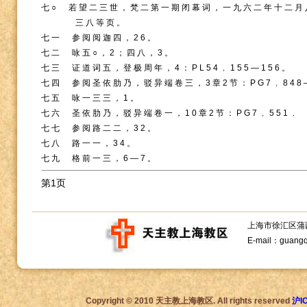
七○ 若望二三世，梵二第一期闭幕词，一九六二年十二月
三八等页。
七一 参阅阅迦四，
26
。
七二 咏五○，
2
；四八，
3
。
七三 证道词五，登极周年，
4
：
PL54
﹐
155
—
156
。
七四 参阅圣依肋乃，驳异端卷三，
3
章
2
节：
PG7
﹐
848
七五 咏一三三，
1
。
七六 圣依肋乃，驳异端卷一，
10
章
2
节：
PG7
﹐
551
﹒
七七 参阅路二二，
32
。
七八 路一一，
34
。
七九 格前一三，
6
—
7
。
第1页
上海市徐汇区蒲西路1
E-mail：guang
Copyright © 2010 天主教上海教区. All rights reserved
沪I