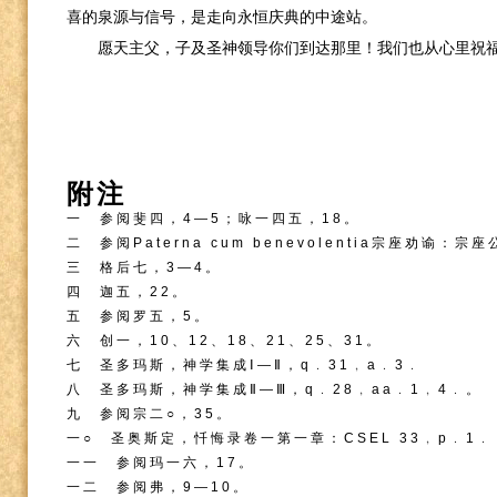
喜的泉源与信号，是走向永恒庆典的中途站。
愿天主父，子及圣神领导你们到达那里！我们也从心里祝
附
注
一 参阅斐四，
4
—
5
；咏一四五，
18
。
二 参阅
Paterna cum benevolentia
宗座劝谕：宗座
三 格后七，
3
—
4
。
四 迦五，
22
。
五 参阅罗五，
5
。
六 创一，
10
、
12
、
18
、
21
、
25
、
31
。
七 圣多玛斯，神学集成Ⅰ—Ⅱ，
q
﹒
31
﹐
a
﹒
3
﹒
八 圣多玛斯，神学集成Ⅱ—Ⅲ，
q
﹒
28
﹐
aa
﹒
1
﹐
4
﹒。
九 参阅宗二○，
35
。
一○ 圣奥斯定，忏悔录卷一第一章：
CSEL 33
﹐
p
﹒
1
﹒
一一 参阅玛一六，
17
。
一二 参阅弗，
9
—
10
。