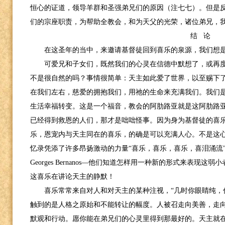
恒心的证道，领导羊群和圣强弟兄们的原因（注七七）。但是
们的宗座职责，为帮助全教会，和为天父的光荣，诸位弟兄，
结 论
在这圣年的当中，来邀请基督徒回到喜乐的泉源，我们想
可爱兄和子女们，既然我们的心灵在信德中默想了，或再
不是很自然的吗？事情很简单：天主如此爱了世界，以至赐下
在我们左右，慈爱的拥抱我们，用祂的生命来充满我们。我们
生活幸福转变。这是一个福音，教会的阿肋路亚就是这阿肋路
已经得到救恩的人们，那才是咄咄怪事。因为身为基督徒的喜乐
乐，恩宠内与天主同在的喜乐，的确是可以充满人心。不是这
忆录凭添了许多昂扬激动的力量“喜乐，喜乐，喜乐，喜泪涌流
Georges Bernanos
—他们知道怎样用一种新的形式来表现这弱小
这喜乐在讲论天主的静默！
喜乐常常来自对人和对天主的某种注视，“几时你眼睛纯，
触到的是人格之原始和不能转让的幅度。人被召走向美善，走
默观和行动。愿你能在弟兄们的心灵里得到那最好的。天主就