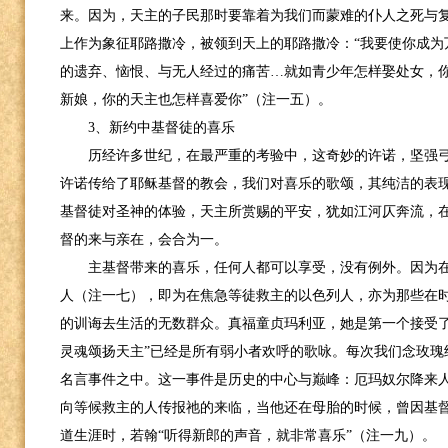
来。因为，天主的子民那时要靠着为我们而蒙难的仆人之死与
上作为象征耶路撒冷，被领到天上的耶路撒冷：“我要使你成为
的遗弃、恼恨、与无人经过的痛苦…就如青少年怎样娶处女，
新娘，你的天主也怎样喜爱你”（注一五）。
3
、新约中基督徒的喜乐
历经许多世纪，在最严重的考验中，这奇妙的许诺，坚强
许诺传给了耶稣基督的教会，我们对喜乐的歌颂，其纯洁的表
基督徒对圣神的体验，天主所赏赐的平安，犹如江河仄奔流，在
督的来与亲在，会合为一。
主基督带来的喜乐，任何人都可以享受，没有例外。因为
人（注一七），即为在焦急等徒救主的以色列人，亦为那些在
的训诲去生活的无数群众。真福童贞玛利亚，她是第一个接受了
灵魂颂扬天主”已经是所有弱小者欢呼的歌咏。每次我们念玫瑰
名言事件之中。这一事件是历史的中心与巅峰：厄玛奴尔降来人
向等候救主的人传报祂的来临，当他还在母胎的时候，曾因基
道生涯时，若翰“听得新郎的声音，就非常喜乐”（注一九）。