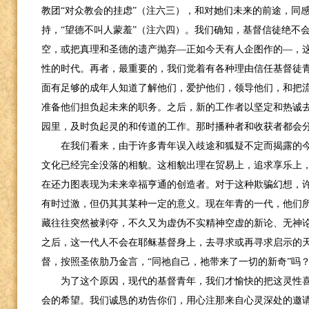
教团“对众教会的挂虑”（注六三），和对她们未来的前途，同
持，“望德不叫人蒙羞”（注六四）。我们确知，基督信徒绝不
空，或把真理和圣德的遗产抛弃—正如今天有人企图作的—，
性的时代。再者，最重要的，我们觉着有各种理由信任基督徒
面有足够的成年人知道了解他们，爱护他们，领导他们，和把
准备他们担负起未来的职务。之后，新的工作者以坚定和热诚去
园里，及时负起灵的和传道的工作。那时播种者和收获者都会
在我们看来，由于许多青年误入歧途和狐疑不定而揭露的
文化已经完全没落的相貌。这相貌出理在贸易上，追求享乐上
在还力图表现为未来幸福亨通的创造者。对于这种欺骗幻想，
有时过激，但仍其其某种一定的意义。现在年青的一代，他们
藏往往突然被剥夺，不久又为虚伪不实精神空虚的新论、无神
之后，这一代人不会在耶稣基督身上，去寻求或再寻求启示的
督，按照圣依肋乃金言，“同祂自己，祂带来了一切的新奇”吗
为了这个原因，现代的基督青年，我们才愉快的把这灵性
会的希望。我们诚恳的劝告你们，用心注那来自心灵深处的邀