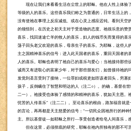
现在让我们来看看生活在尘世上的耶稣。他在人性上体验
等级的人的喜乐。这些喜乐我们称之为普通的，日常生活上的
没有使祂在事理上反应减低、或在心灵上感应迟钝。看到天空
的领悟到，在历史之初天主对于受造物的态度。祂很乐意的赞
喜乐，找回迷途亡羊的牧人的喜乐，妇人的钱币失而复得的喜
荡子回头老父欢迎的喜乐，母亲生子的喜乐。为耶稣，这些人
主之国精神喜乐的信号：进入此天国者的喜乐，重回天国者的
人的喜乐。耶稣也表明了祂自己的喜乐与爱心：当祂接待那些
诚而又有进取心的富家少年，对于那些朋友们，如曾接待祂的
发觉到圣言受到了接纳，一位罪妇或税吏如匝该者回头，穷寡
孩子，反倒瞒住了智慧和明达的人（注二○）。的确，基督在世
二一）。祂接受也体验了感情的和精神的喜乐，犹如天主恩。祂
忧苦的人传喜乐”（注二二）。至论喜乐的根由，路加福音就是
的言论，再再都是天主慈爱的信号：“一切民众因祂所行的种种
主。所以基督徒—如耶稣之所行—享受创造者给皂人间喜乐，
但在这里，必须彻底的研究，耶稣在祂内所独有的那不可