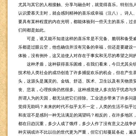
尤其与其它的人相接触、分享与融合时，就觉得喜乐。特别当
认识爱慕天主时，就会感到精神的喜乐或幸福（注八）。诗人
要具有某种程度的内在光明，都能体验到一些天主的喜乐，过
们间都是如此。
可是，谁又能不知道这样的喜乐常是不完备、脆弱和备受
乐都是过眼云空，他也确信并没有完备的幸福，但还是要建设
体验，没有例外，这又迫使人对存在于事实和无尽的希望之间
这种矛盾，这种获得喜乐困难，在我们看来，今日尤其尖
技术给人类社会的成功创造了许多捕捉欢乐的机会，但在产生
头，这源头是属灵的。金钱、舒适、医术、卫生以及有关物质
丧、悲哀，心理疾病仍然很多。这种感觉使人多次陷于忧虑与
所谓人为的天国，都无法把它们排除。工业进步带来了许多问
觉得无助吗？未来的时代不似乎太不一定，人类的生活不似乎
和友谊不是感到一种无法满足的渴望吗？相反的，在许多地区
都在日趋沉重，多少人成了饿殍，多少人作了没有意义之战争
种灾祸或许不比以往的世代更为严重，但它们却蔓延各处，遍