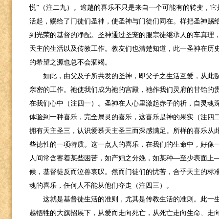
悦”（注二九）。逾越的喜乐不只是来自一个可能有的转变，它
活起，赐给了门徒们圣神，使圣神与门徒们同在。样把圣神赐
到光荣的基督的净配。圣神通过圣宠的服宗徒继承人的车真理
天主的生活以及传教工作。教友们也清楚知道，此一圣神在历
的希望之源也总不会涸竭。
如此，由父及子所共发的圣神，即父子之生活互爱，从此
亲密的工作。祂使我们成为祂的宫殿，祂作我们灵府的甘饴的
在我们心中（注四一）。圣神在人心里激起赤子的祈，自灵魂
体验到一种喜乐，完全属灵的喜乐，这喜乐是神的果实（注四
拥有天主圣三，认识爱慕天主圣三而深感满足。所样的喜乐从
些德性的一项特质。这一点人的喜乐，在我们的生命中，好像
人间常含蓄着某些困苦，如产妇之分娩，如某种—至少表面上
候，基督徒反而泣兽哀叹。然而门徒们的忧苦，合乎天主的标
魂的喜乐，任何人不能从他们夺走（注四三）。
这就是基督徒生活的准则，尤其是传教生活的准则。此一
越牺牲的大旗招展下，从爱而走向死亡，从死亡走向生命、走向