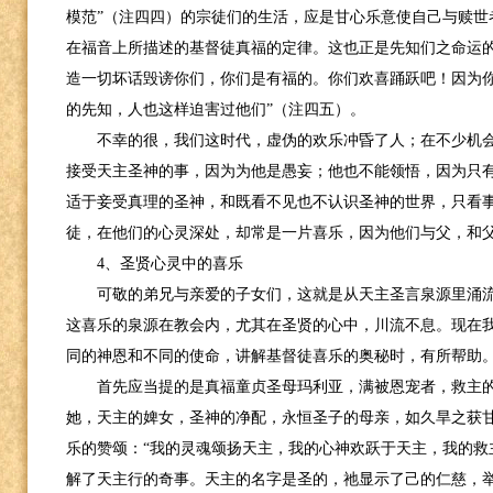
模范”（注四四）的宗徒们的生活，应是甘心乐意使自己与赎世
在福音上所描述的基督徒真福的定律。这也正是先知们之命运的
造一切坏话毁谤你们，你们是有福的。你们欢喜踊跃吧！因为
的先知，人也这样迫害过他们”（注四五）。
不幸的很，我们这时代，虚伪的欢乐冲昏了人；在不少机会
接受天主圣神的事，因为为他是愚妄；他也不能领悟，因为只有
适于妾受真理的圣神，和既看不见也不认识圣神的世界，只看
徒，在他们的心灵深处，却常是一片喜乐，因为他们与父，和
4
、圣贤心灵中的喜乐
可敬的弟兄与亲爱的子女们，这就是从天主圣言泉源里涌
这喜乐的泉源在教会内，尤其在圣贤的心中，川流不息。现在
同的神恩和不同的使命，讲解基督徒喜乐的奥秘时，有所帮助
首先应当提的是真福童贞圣母玛利亚，满被恩宠者，救主
她，天主的婢女，圣神的净配，永恒圣子的母亲，如久旱之获
乐的赞颂：“我的灵魂颂扬天主，我的心神欢跃于天主，我的救
解了天主行的奇事。天主的名字是圣的，祂显示了己的仁慈，