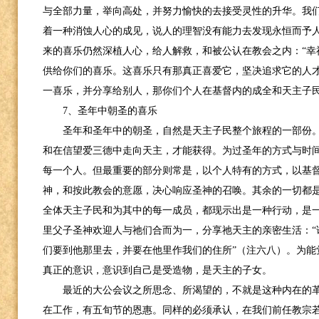
与全部力量，举向高处，并努力愉快的去接受灵性的升华。我
着一种消蚀人心的成见，说人的理智没有能力去发现永恒而予
来的喜乐仍然深植人心，给人解救，和被公认在教会之内：“幸
供给你们的喜乐。这喜乐只有那真正喜爱它，坚决追求它的人
一喜乐，并分享给别人，那你们个人在基督内的成全和天主子
7
、圣年中朝圣的喜乐
圣年和圣年中的朝圣，自然是天主子民整个旅程的一部份
和在信望爱三德中走向天主，才能获得。为过圣年的方式与时
每一个人。但最重要的部分则常是，以个人特有的方式，以基
神，和按此教会的意愿，决心响应圣神的召唤。其余的一切都
全体天主子民和为其中的每一成员，都现示出是一种行动，是
里父子圣神欢迎人与祂们合而为一，分享祂天主的亲密生活：“
们要到他那里去，并要在他里作我们的住所”（注六八）。为能
真正的意识，意识到自己是受造物，是天主的子女。
最近的大公会议之所思念、所渴望的，不就是这种内在的
在工作，有五旬节的恩惠。同样的必须承认，在我们前任教宗