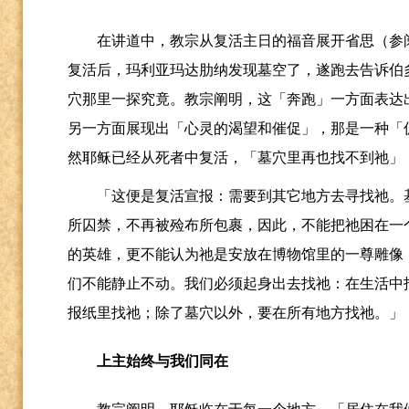
在讲道中，教宗从复活主日的福音展开省思（参
复活后，玛利亚玛达肋纳发现墓空了，遂跑去告诉伯
穴那里一探究竟。教宗阐明，这「奔跑」一方面表达
另一方面展现出「心灵的渴望和催促」，那是一种「
然耶稣已经从死者中复活，「墓穴里再也找不到祂」
「这便是复活宣报：需要到其它地方去寻找祂。
所囚禁，不再被殓布所包裹，因此，不能把祂困在一
的英雄，更不能认为祂是安放在博物馆里的一尊雕像
们不能静止不动。我们必须起身出去找祂：在生活中
报纸里找祂；除了墓穴以外，要在所有地方找祂。」
上主始终与我们同在