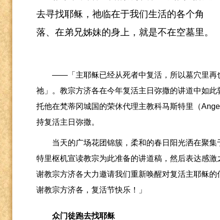
去寻找耶稣，祂临在于我们生活的各个角
落、在弟兄姊妹的身上，就是不在空墓里。
——「主耶稣已经从死者中复活，所以墓穴里再
祂」。教宗方济各在今年复活主日弥撒的讲道中如此
托他在梵蒂冈城国的荣休代理主教科马斯特里（
Ange
持复活主日弥撒。
当天的广场花团锦簇，柔和的春日阳光洒在聚集
特里枢机宣读教宗为此准备的讲道稿，然后表达感激
谢教宗方济各大力邀请我们重新唤醒对复活主耶稣的
谢教宗方济各，复活节快乐！」
众门徒跑去找耶稣