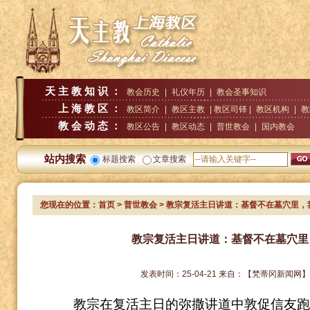
天主教知识：
教会历史
|
礼仪年历
|
教会圣事知识
上海教区：
教区简介
|
教区主教
| 教区司铎 |
教区机构
|
教
教会动态：
教区公告
|
教区动态
|
普世教会
|
国内教会
站内搜索
标题搜索
文章搜索
您现在的位置：
首页
>
普世教会
> 教宗复活主日讲道：基督不在墓穴里，
教宗复活主日讲道：基督不在墓穴里
发表时间：
25-04-21
来自：
【梵蒂冈新闻网
教宗在复活主日的弥撒讲道中敦促信友