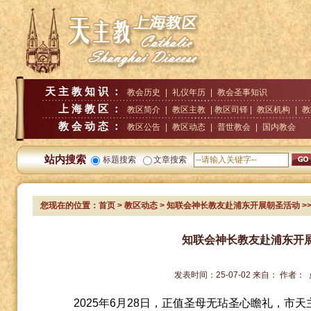
天主教知识：
教会历史
|
礼仪年历
|
教会圣事知识
上海教区：
教区简介
|
教区主教
| 教区司铎 |
教区机构
|
教
教会动态：
教区公告
|
教区动态
|
普世教会
|
国内教会
站内搜索
标题搜索
文章搜索
您现在的位置：
首页
>
教区动态
> 知联会神长教友赴浦东开展朝圣活动
>
知联会神长教友赴浦东开
发表时间：
25-07-02
来自：
作者：
2025
年
6
月
28
日，正值圣母无玷圣心瞻礼，市天