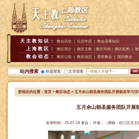
天主教知识：
教会历史
|
礼仪年历
|
教会圣事知识
上海教区：
教区简介
|
教区主教
| 教区司铎 |
教区机构
|
教
教会动态：
教区公告
|
教区动态
|
普世教会
|
国内教会
站内搜索
标题搜索
文章搜索
您现在的位置：
首页
>
教区动态
> 五月佘山朝圣服务团队开展朝圣学习活
五月佘山朝圣服务团队开展
发表时间：
25-07-18
来自：
作者：
（撰稿：松江区天主