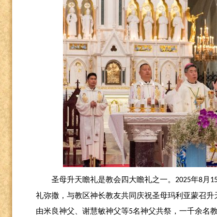
圣母升天瞻礼是教会四大瞻礼之一。
年
月
2025
8
1
礼弥撒，与教区神长教友共同庆祝圣母玛利亚蒙召升
由米良神父、谢慧敏神父等
名神父共祭，一千余名
5