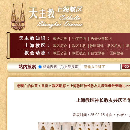
天主教知识：
教会历史
|
礼仪年历
|
教会圣事知识
上海教区：
教区简介
|
教区主教
| 教区司铎 |
教区机构
|
教
教会动态：
教区公告
|
教区动态
|
普世教会
|
国内教会
站内搜索
标题搜索
文章搜索
您现在的位置：
首页
>
教区动态
> 上海教区神长教友共庆圣母升天瞻礼
>
上海教区神长教友共庆圣
发表时间：
25-08-15
来自：
作者：