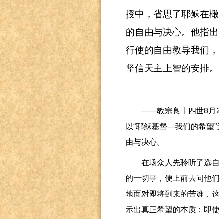
授中，省思了耶稣在橄
的自由与决心。他指出
行使的自由教导我们，
坚信天主上智的安排。
——教宗良十四世
8
月
以
“
耶稣基督
—
我们的希望
”
由与决心。
在场众人先聆听了选
的一切事，便上前去问他
地面对即将到来的苦难，
示出真正希望的本质：即