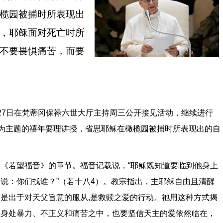
榄园被捕时所表现出
，耶稣面对死亡时所
不要畏惧痛苦，而要
27
日在梵蒂冈保禄六世大厅主持周三公开接见活动，继续进行
为主题的禧年要理讲授，省思耶稣在橄榄园被捕时所表现出的自
自《若望福音》的章节。福音记载说，
“
耶稣既知道要临到他身上
们说：你们找谁？
”
（若十八
4
）。教宗指出，主耶稣自由且清醒
这是出于对天父旨意的服从
,
是救赎之爱的行动。祂用这种方式揭
使身处暴力、不正义和痛苦之中，也要坚信天主的爱依然临在，