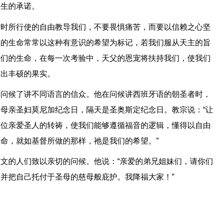
永生的承诺。
亡时所行使的自由教导我们，不要畏惧痛苦，而要以信赖之心坚
们的生命常常以这种有意识的希望为标记，若我们服从天主的旨
我们的生命，在每一次考验中，天父的恩宠将扶持我们，使我们
结出丰硕的果实。
宗问候了讲不同语言的信众。他在问候讲西班牙语的朝圣者时，
的母亲圣妇莫尼加纪念日，隔天是圣奥斯定纪念日。教宗说：
“
让
两位亲爱圣人的转祷，使我们能够遵循福音的逻辑，懂得以自由
生命，就如基督所做的那样，祂是我们的希望。
”
中文的人们致以亲切的问候。他说：
“
亲爱的弟兄姐妹们，请你们
，并把自己托付于圣母的慈母般庇护。我降福大家！
”