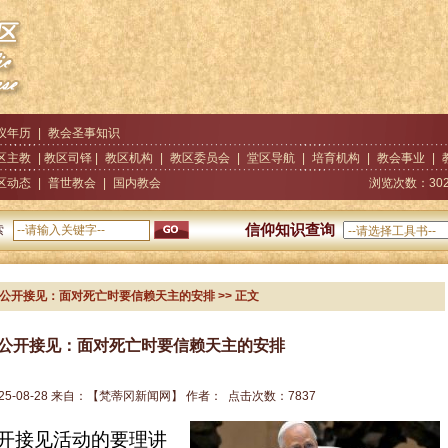
仪年历
|
教会圣事知识
区主教
| 教区司铎 |
教区机构
|
教区委员会
|
堂区导航
|
培育机构
|
教会事业
|
区动态
|
普世教会
|
国内教会
浏览次数：
30
信仰知识查询
索
宗公开接见：面对死亡时要信赖天主的安排
>> 正文
公开接见：面对死亡时要信赖天主的安排
25-08-28
来自：
【梵蒂冈新闻网】
作者：
点击次数：
7837
开接见活动的要理讲