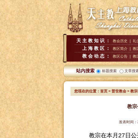
天主教知识：
教会历史
|
礼
上海教区：
教区简介
|
教
教会动态：
教区公告
|
教
站内搜索
标题搜索
文章搜
您现在的位置：
首页
>
普世教会
> 教
教宗
发表时间：
教宗在本月
27
日公