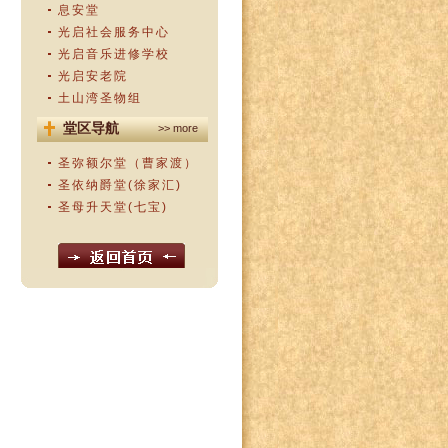
息安堂
光启社会服务中心
光启音乐进修学校
光启安老院
土山湾圣物组
堂区导航
>> more
圣弥额尔堂（曹家渡）
圣依纳爵堂(徐家汇)
圣母升天堂(七宝)