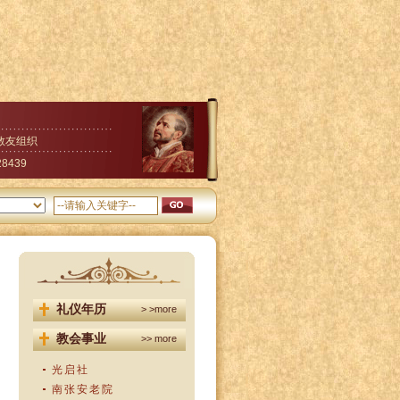
教友组织
28439
礼仪年历
> >more
教会事业
>> more
光启社
南张安老院