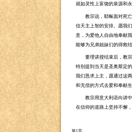
就如灵性上富饶的泉源和
教宗说，耶稣面对死
信天主上智的安排。愿我
意，为爱他人自由地奉献
能够为兄弟姐妹们的得救
要理讲授结束后，教
特别提到当天是圣奥斯定
我们恳求上主，愿通过这
和无偿的方式去爱和奉献
教宗用意大利语向讲
在信仰的道路上坚持不懈
第1页