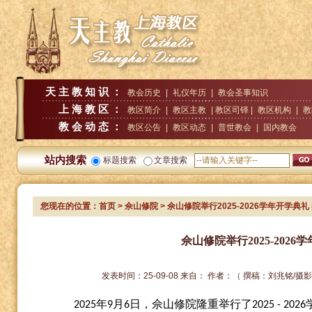
天主教知识：
教会历史
|
礼仪年历
|
教会圣事知识
上海教区：
教区简介
|
教区主教
| 教区司铎 |
教区机构
|
教
教会动态：
教区公告
|
教区动态
|
普世教会
|
国内教会
站内搜索
标题搜索
文章搜索
您现在的位置：
首页
>
佘山修院
> 佘山修院举行2025-2026学年开学典礼
佘山修院举行2025-2026
发表时间：
25-09-08
来自：
作者：
（ 撰稿：刘兆铭/摄
年
月
日，佘山修院隆重举行了
2025
9
6
2025 - 2026