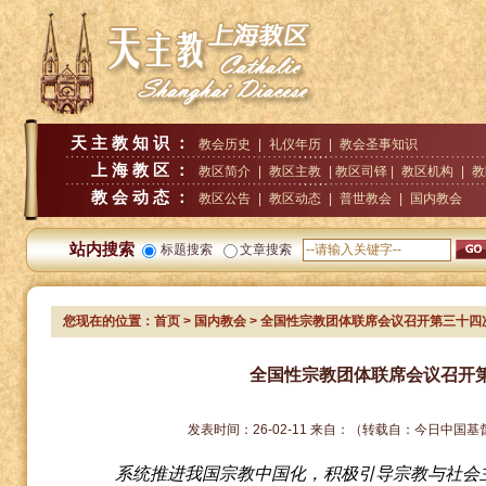
天主教知识：
教会历史
|
礼仪年历
|
教会圣事知识
上海教区：
教区简介
|
教区主教
| 教区司铎 |
教区机构
|
教
教会动态：
教区公告
|
教区动态
|
普世教会
|
国内教会
站内搜索
标题搜索
文章搜索
您现在的位置：
首页
>
国内教会
> 全国性宗教团体联席会议召开第三十四
全国性宗教团体联席会议召开
发表时间：
26-02-11
来自：
（转载自：今日中国基
系统推进我国宗教中国化，积极引导宗教与社会