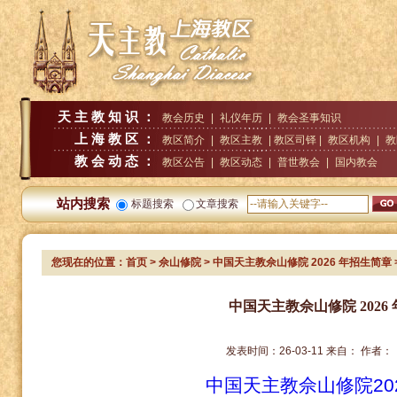
天主教知识：
教会历史
|
礼仪年历
|
教会圣事知识
上海教区：
教区简介
|
教区主教
| 教区司铎 |
教区机构
|
教
教会动态：
教区公告
|
教区动态
|
普世教会
|
国内教会
站内搜索
标题搜索
文章搜索
您现在的位置：
首页
>
佘山修院
> 中国天主教佘山修院 2026 年招生简章
中国天主教佘山修院 2026
发表时间：
26-03-11
来自：
作者：
中国天主教佘山修院20