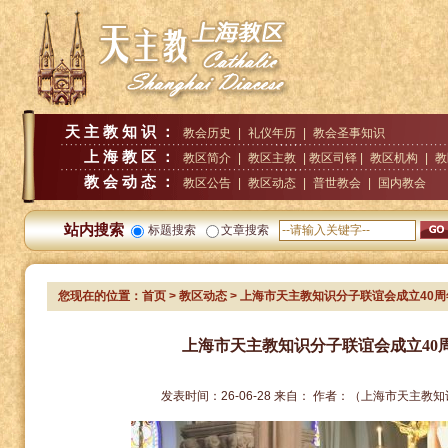
天主教知识：
教会历史
|
礼仪年历
|
教会圣事知识
上海教区：
教区简介
|
教区主教
| 教区司铎 |
教区机构
|
教
教会动态：
教区公告
|
教区动态
|
普世教会
|
国内教会
站内搜索
标题搜索
文章搜索
您现在的位置：
首页
>
教区动态
> 上海市天主教知识分子联谊会成立40
上海市天主教知识分子联谊会成立40
发表时间：
26-06-28
来自：
作者：
（上海市天主教知