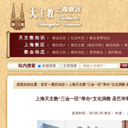
天主教知识：
教会历史
|
礼仪年历
|
教会圣事知识
上海教区：
教区简介
|
教区主教
| 教区司铎 |
教区机构
|
教
教会动态：
教区公告
|
教区动态
|
普世教会
|
国内教会
站内搜索
标题搜索
文章搜索
您现在的位置：
首页
>
教区动态
> 上海天主教“三会一区”举办“文化润教
上海天主教“三会一区”举办“文化润教 圣艺
发表时间：
26-06-28
来自：
作者：