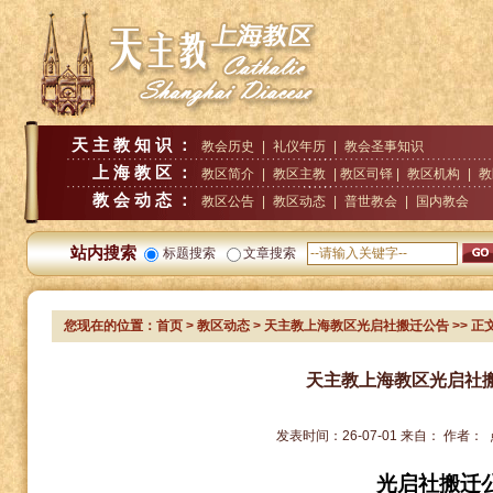
天主教知识：
教会历史
|
礼仪年历
|
教会圣事知识
上海教区：
教区简介
|
教区主教
| 教区司铎 |
教区机构
|
教
教会动态：
教区公告
|
教区动态
|
普世教会
|
国内教会
站内搜索
标题搜索
文章搜索
您现在的位置：
首页
>
教区动态
> 天主教上海教区光启社搬迁公告
>> 正
天主教上海教区光启社
发表时间：
26-07-01
来自：
作者：
光启社搬迁