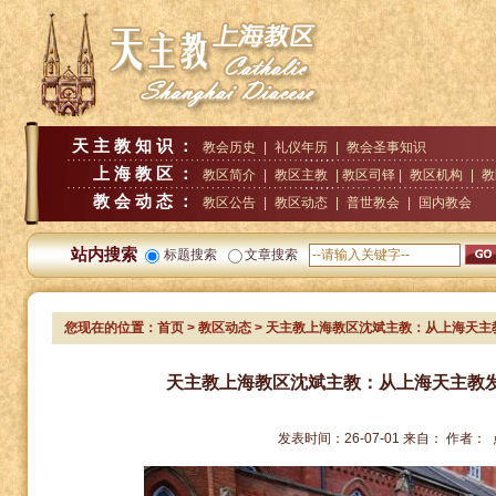
天主教知识：
教会历史
|
礼仪年历
|
教会圣事知识
上海教区：
教区简介
|
教区主教
| 教区司铎 |
教区机构
|
教
教会动态：
教区公告
|
教区动态
|
普世教会
|
国内教会
站内搜索
标题搜索
文章搜索
您现在的位置：
首页
>
教区动态
> 天主教上海教区沈斌主教：从上海天
天主教上海教区沈斌主教：从上海天主教
发表时间：
26-07-01
来自：
作者：