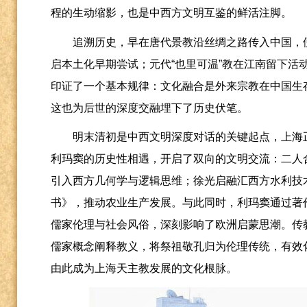
程的生动缩影，也是中西方文明互鉴的鲜活注脚。
追溯历史，早在唐代景教沿丝绸之路传入中国，
启本土化早期尝试；元代“也里可温”教在江南留下活
印证了一个基本规律：文化融合是外来宗教在中国生
这也为后世的深度交融埋下了历史伏笔。
明末清初是中西文明深度对话的关键起点，上海
利玛窦的历史性相遇，开启了双向的文明交流：二人
引入西方几何学与逻辑思维；徐光启融汇西方水利技
书》，推动农业生产发展。与此同时，利玛窦通过著
儒家伦理与社会风俗，深刻影响了欧洲启蒙思潮。传教
儒家概念阐释教义，将祭祖敬孔归为伦理传统，有效
由此成为上海天主教发展的文化根脉。