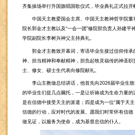
齐集操场举行升国旗唱国歌仪式，毕业典礼正式拉开
中国天主教爱国会主席、中国天主教神哲学院董
院长郭金才主教以及“一会一团”修院部负责人孙建平
学院副院长李树兴神父主持典礼。
郭金才主教致开幕词，寄语毕业生接过信仰传承
神、担当精神和奉献精神，担负起牧灵福传的神圣职
士、修女、硕士生代表向修院献礼。
李山主教做总结讲话，他首先向
2026
届毕业生致
的毕业生们提几点嘱托，一是让祈祷成为生命力量的
是在信德中接受天主的派遣；四是成为一位“属于天主
信德的行动，应对时代的发展。愿我们时常怀有信德
做见证，以服务为使命，成为基督忠信的仆人。