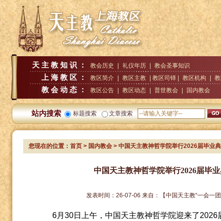
天主教知识：
教会历史
|
礼仪年历
|
教会圣事知识
上海教区：
教区简介
|
教区主教
| 教区司铎 |
教区机构
|
教
教会动态：
教区公告
|
教区动态
|
普世教会
|
国内教会
站内搜索
标题搜索
文章搜索
您现在的位置：
首页
>
国内教会
> 中国天主教神哲学院举行2026届毕业
中国天主教神哲学院举行2026届毕
发表时间：
26-07-06
来自：
【中国天主教“一会一团
6
月
30
日上午，中国天主教神哲学院迎来了
2026