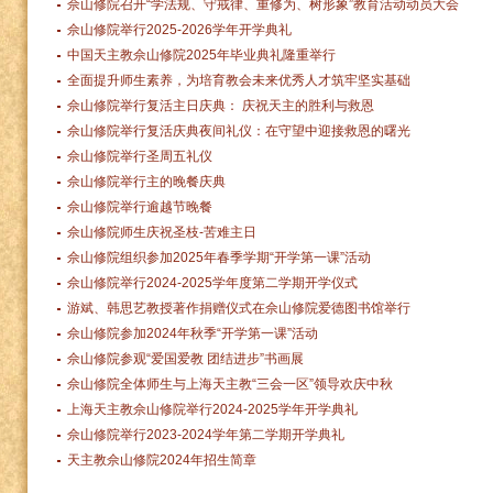
佘山修院召开“学法规、守戒律、重修为、树形象”教育活动动员大会
佘山修院举行2025-2026学年开学典礼
中国天主教佘山修院2025年毕业典礼隆重举行
全面提升师生素养，为培育教会未来优秀人才筑牢坚实基础
佘山修院举行复活主日庆典： 庆祝天主的胜利与救恩
佘山修院举行复活庆典夜间礼仪：在守望中迎接救恩的曙光
佘山修院举行圣周五礼仪
佘山修院举行主的晚餐庆典
佘山修院举行逾越节晚餐
佘山修院师生庆祝圣枝-苦难主日
佘山修院组织参加2025年春季学期“开学第一课”活动
佘山修院举行2024-2025学年度第二学期开学仪式
游斌、韩思艺教授著作捐赠仪式在佘山修院爱德图书馆举行
佘山修院参加2024年秋季“开学第一课”活动
佘山修院参观“爱国爱教 团结进步”书画展
佘山修院全体师生与上海天主教“三会一区”领导欢庆中秋
上海天主教佘山修院举行2024-2025学年开学典礼
佘山修院举行2023-2024学年第二学期开学典礼
天主教佘山修院2024年招生简章