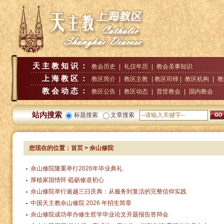
天主教知识：
教会历史
|
礼仪年历
|
教会圣事知识
上海教区：
教区简介
|
教区主教
| 教区司铎 |
教区机构
|
教
教会动态：
教区公告
|
教区动态
|
普世教会
|
国内教会
站内搜索
标题搜索
文章搜索
您现在的位置：
首页
> 佘山修院
佘山修院隆重举行2026年毕业典礼
厚植家国情怀 砥砺修道初心
佘山修院举行逾越三日庆典：从服务到复活的完整信仰实践
中国天主教佘山修院 2026 年招生简章
佘山修院成功举办修生哲学毕业论文开题报告答辩会