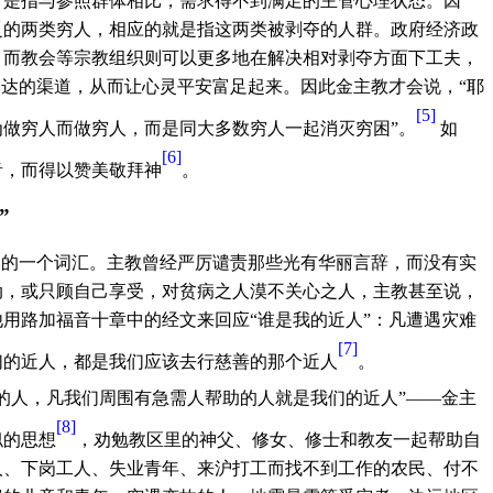
，是指与参照群体相比，需求得不到满足的主管心理状态。因
乏的两类穷人，相应的就是指这两类被剥夺的人群。政府经济政
，而教会等宗教组织则可以更多地在解决相对剥夺方面下工夫，
表达的渠道，从而让心灵平安富足起来。因此金主教才会说，“耶
[5]
做穷人而做穷人，而是同大多数穷人一起消灭穷困”。
如
[6]
音，而得以赞美敬拜神
。
”
到的一个词汇。主教曾经严厉谴责那些光有华丽言辞，而没有实
动，或只顾自己享受，对贫病之人漠不关心之人，主教甚至说，
用路加福音十章中的经文来回应“谁是我的近人”：凡遭遇灾难
[7]
们的近人，都是我们应该去行慈善的那个近人
。
的人，凡我们周围有急需人帮助的人就是我们的近人”——金主
[8]
似的思想
，劝勉教区里的神父、修女、修士和教友一起帮助自
人、下岗工人、失业青年、来沪打工而找不到工作的农民、付不