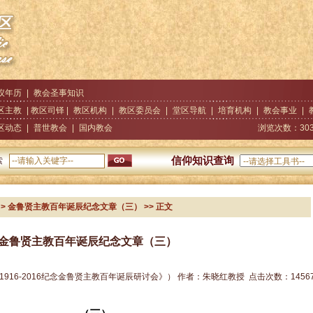
仪年历
|
教会圣事知识
区主教
| 教区司铎 |
教区机构
|
教区委员会
|
堂区导航
|
培育机构
|
教会事业
|
区动态
|
普世教会
|
国内教会
浏览次数：
30
信仰知识查询
索
> 金鲁贤主教百年诞辰纪念文章（三）
>> 正文
金鲁贤主教百年诞辰纪念文章（三）
1916-2016纪念金鲁贤主教百年诞辰研讨会》）
作者：
朱晓红教授
点击次数：
1456