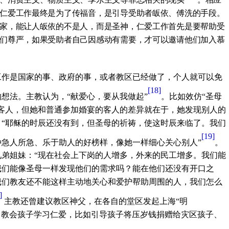
仁爱工作最终是为了传福音，是引导受助者皈依、傅洗的手段。
家，能让人皈依的不是人，而是圣神，仁爱工作首先是要帮助受
们尊严，如果受助者自己因感动有需要，才可以邀请他们加入慕
工作是国家的事、政府的事，或者教区已经做了，个人就可以免
[18]
想法。主教认为，“献爱心，要从我做起”
。比如效仿“圣母
客人，但她和普通参加婚宴的客人的差异就在于，她发现别人的
“耶稣的时辰还没有到，但圣母的祈祷，使这时辰来临了。我们
[19]
急人所急、乐于助人的好榜样，像她一样细心关心别人”
。
弟姐妹：“现在社会上下岗的人增多，外来的民工增多。我们能
我们能像圣母一样发现他们的需求吗？能在他们还没有开口之
我们教友还不能这样主动地关心和爱护帮助周围的人，我们怎么
]
主教还曾建议教区神父，在各自的堂区发起上海“明
，教会孩子学习仁爱，比如引导孩子将压岁钱捐赠给灾区孩子、