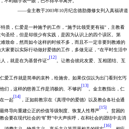
，不时瞄手表一眼，巴不得早早离开。
——金主教于
2003
年
10
月纪念德肋撒修女列入真福讲道
特质，仁爱是一种施予的工作，“施予比领受更有福”，主教看
这句圣经，但是却很少有实践，是因为认识上的四个误区。第
教难致命，然而如今这样的时候不多，而且不一定非要到教难的
大家要以实际行动做好爱德的工作，多做见证，“在平时生活中
[12]
人，就是在为基督作证”
。让教会彼此友爱、互相团结、互
仁爱工作就是简单的哀矜，给施舍。如果仅仅以为出门看到乞丐
[13]
他们，这样的慈善工作是消极的、不够的
。金主教指出，仁
[14]
在一起
，正如前教宗在《真理中的爱德》以及教会各社会通
[15]
最终导向重建公正的价值等级制度、恢复人性尊严
。贫困的
教会要在现代社会的“旷野”中大声疾呼，在和社会的团结中去消
[16]
、消费主义、物质主义、享乐主义等罪恶相关的现实
。相应