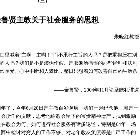
（三）
金鲁贤主教关于社会服务的思想
朱晓红教授
口里喊着“主啊！主啊！”而不承行主旨的人吗？是把重担压在别
的人吗？我们是不是装伪作假、是耶稣所痛恨的那些经师和法利
己享受、心中不断和人攀比，整日只想着如何改善自己的生活条
——金鲁贤，
2004
年
11
月诸圣瞻礼讲道
周年了，今年
6
月
20
日是主教百岁诞辰。我们一起纪念他，就是一
教会所作的贡献，思考他给教会留下的宝贵精神遗产，找到激励
教在教会为何、如何进行社会服务有诸多论述，特别是
04
年一场
道辞中检讨对穷人的工作不够、对老年教友负债等是自己工作的