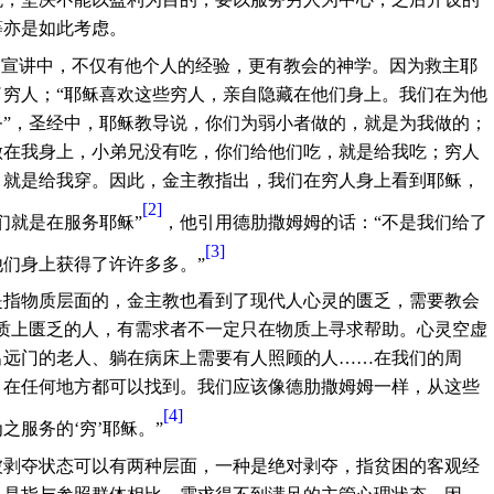
等亦是如此考虑。
的宣讲中，不仅有他个人的经验，更有教会的神学。因为救主耶
穷人；“耶稣喜欢这些穷人，亲自隐藏在他们身上。我们在为他
”，圣经中，耶稣教导说，你们为弱小者做的，就是为我做的；
做在我身上，小弟兄没有吃，你们给他们吃，就是给我吃；穷人
，就是给我穿。因此，金主教指出，我们在穷人身上看到耶稣，
[2]
们就是在服务耶稣”
，他引用德肋撒姆姆的话：“不是我们给了
[3]
们身上获得了许许多多。”
是指物质层面的，金主教也看到了现代人心灵的匮乏，需要教会
质上匮乏的人，有需求者不一定只在物质上寻求帮助。心灵空虚
出远门的老人、躺在病床上需要有人照顾的人……在我们的周
，在任何地方都可以找到。我们应该像德肋撒姆姆一样，从这些
[4]
之服务的‘穷’耶稣。”
被剥夺状态可以有两种层面，一种是绝对剥夺，指贫困的客观经