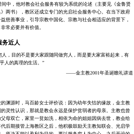
时间中，他对教会社会服务有较为系统的论述（主要见《金鲁贤
集》两书），教区还成立专门的光启社会服务中心。在当下政府
公益慈善事业，引导宗教中国化、宗教与社会相适应的背景下，
，非常必要并有价值。
服务近人
穷人，目的不是要大家跟随同做穷人，而是要大家富裕起来，有
乎人的真理的生活。”
——金主教
2001
年圣诞瞻礼讲道
校的渊源时，马百龄女士评价说：因为幼年失怙的缘故，金主教
刻的灵性认识，那就是教会永远是保护贫弱者的母亲。主教也曾
幼父母双亡，家里一贫如洗，相依为命的姐姐因病去世，教会给
年代后期接管上海教区之后，他积极鼓励天主教知联会、光启学
统，坚决不能以盈利为目的，要以服务穷人为中心，之后开设的