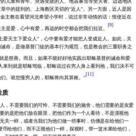
费的儿童和青年、突遇变故的人、地震暴雪等受灾者、边远地区
章中的提到的、上海教区关切的“近人”。另一方面，近人是因
。金主教在看望河北希望小学时，说过非常动情的话：恨使近在
[9]
天主是爱，心中有爱，再远的时空都会把我们拉近。
上爱天主下爱众人”，心中要有爱才能把人变成近人。如此，关
的诫命，是做基督门徒的基本行为规范，也是教会的三重职务之
就是慈善。而且，如果不能好好地实践出耶稣基督的诫命和爱
人来到就是耶稣驾临，耶稣说过在穷人身上看到祂，我们决不可
[11]
们。谁怠慢穷人的，耶稣将向其算账。”
性质
人，不需要我们的可怜、不需要我们的施舍，他们需要的是友爱
要的是把他们放在眼里，把他们作为一个人看待，不是漠视他
无关一样，或者当我们为他们做一些事时，仿佛是在给他们一
个硬币给他们，而不正视他们一样，探视时，带一篮水果给他们，