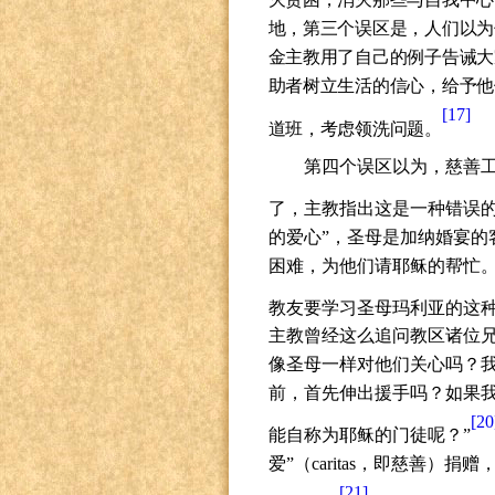
地，第三个误区是，人们以为
金主教用了自己的例子告诫大
助者树立生活的信心，给予他
[17]
道班，考虑领洗问题。
第四个误区以为，慈善
了，主教指出这是一种错误的
的爱心”，圣母是加纳婚宴的
困难，为他们请耶稣的帮忙。
教友要学习圣母玛利亚的这种
主教曾经这么追问教区诸位兄
像圣母一样对他们关心吗？
前，首先伸出援手吗？如果
[20
能自称为耶稣的门徒呢？”
爱”（
caritas
，即慈善）捐赠
[21]