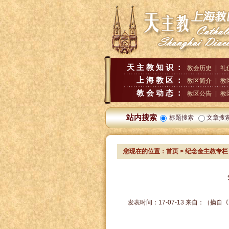
天主教知识：
教会历史
|
礼
上海教区：
教区简介
|
教
教会动态：
教区公告
|
教
站内搜索
标题搜索
文章搜
您现在的位置：
首页
>
纪念金主教专栏
发表时间：
17-07-13
来自：
（摘自《