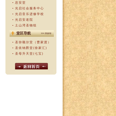
息安堂
光启社会服务中心
光启音乐进修学校
光启安老院
土山湾圣物组
堂区导航
>> more
圣弥额尔堂（曹家渡）
圣依纳爵堂(徐家汇)
圣母升天堂(七宝)