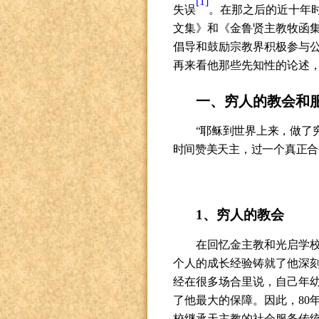
[1]
失误
。在那之后的近十年
文集》和《金鲁贤主教牧函
倡导和鼓励宗教界积极参与
再来看他那些先知性的论述
一、穷人的教会和
“耶稣到世界上来，做了
时间赞美天主，过一个真正合
1
、穷人的教会
在回忆金主教和光启学
个人的成长经验铸就了他深
经在很多场合里说，自己年
了他最大的保障。因此，
80
校继承天主教的社会服务传