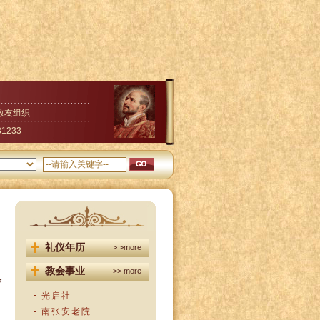
教友组织
31233
礼仪年历
> >more
教会事业
>> more
7
光启社
南张安老院