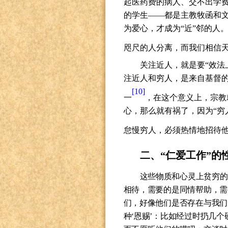
起医药费的病人、交不出学
的学生——都是主教牧函和文
为爱心，才成为“近”邻的人
咫尺的人分离，而我们相信
关注近人，就是要“效法
注近人和穷人，是来自基督
[10]
一
，在这个意义上，宗教
心，那么就有祸了，因为“穷
怠慢穷人，必须热情地招待他
二、“仁爱工作”的
这些物质和心灵上贫穷的
相待，需要的是同情帮助，需
们，好像他们是否存在与我们
种‘恩赐’：比如经过时扔几