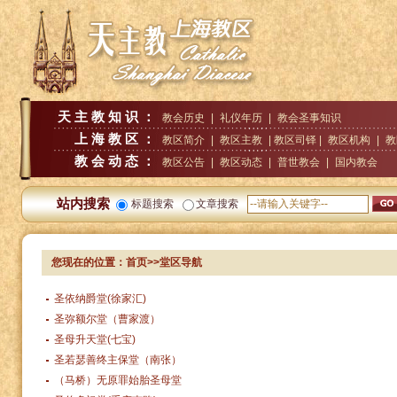
天主教知识：
教会历史
|
礼仪年历
|
教会圣事知识
上海教区：
教区简介
|
教区主教
| 教区司铎 |
教区机构
|
教
教会动态：
教区公告
|
教区动态
|
普世教会
|
国内教会
站内搜索
标题搜索
文章搜索
您现在的位置：首页>>堂区导航
圣依纳爵堂(徐家汇)
圣弥额尔堂（曹家渡）
圣母升天堂(七宝)
圣若瑟善终主保堂（南张）
（马桥）无原罪始胎圣母堂