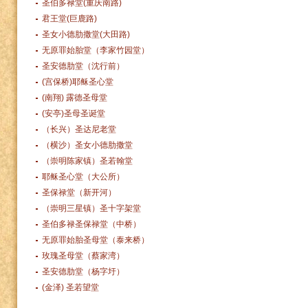
圣伯多禄堂(重庆南路)
君王堂(巨鹿路)
圣女小德肋撒堂(大田路)
无原罪始胎堂（李家竹园堂）
圣安德肋堂（沈行前）
(宫保桥)耶稣圣心堂
(南翔) 露德圣母堂
(安亭)圣母圣诞堂
（长兴）圣达尼老堂
（横沙）圣女小德肋撒堂
（崇明陈家镇）圣若翰堂
耶稣圣心堂（大公所）
圣保禄堂（新开河）
（崇明三星镇）圣十字架堂
圣伯多禄圣保禄堂（中桥）
无原罪始胎圣母堂（泰来桥）
玫瑰圣母堂（蔡家湾）
圣安德肋堂（杨字圩）
(金泽) 圣若望堂