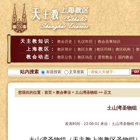
天主教知识：
教会历史
|
礼仪年历
|
教会圣事知识
上海教区：
教区简介
|
教区主教
| 教区司铎 |
教区机构
|
教
教会动态：
教区公告
|
教区动态
|
普世教会
|
国内教会
站内搜索
标题搜索
文章搜索
您现在的位置：
首页
>
教会事业
> 土山湾圣物组
>> 正文
土山湾圣物组
发表时间：
23-06-01
来自：
土山湾圣物组
作
土山湾圣物组（天主教上海教区圣物组