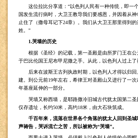
这位拉比分享道：
“
以色列人民有一种传统，即一
国发生流行病时，大卫王教导我们要感恩，并因着从神
止住了（撒母耳记下
24
章）。我们从大卫王那里得到的
姓。
”
1.
哭墙的历史
根据《圣经》的记载，第一圣殿是由所罗门王在公
于巴比伦国王尼布甲尼撒之手。
从此，以色列人过上了
后来在波斯王古列执政时期，以色列人才得以归回
建。到公元前
19
年左右，希律王对圣殿山又进行了一次
年基座延伸的一部分。
哭墙又称西墙，是耶路撒冷旧城古代犹太国第二圣
仅存遗址，长约
50
米，高约
18
米，由大石块筑成。
千百年来，流落在世界各个角落的犹太人回到圣城
声祷告，哭诉流亡之苦，所以被称为
“
哭墙
”
。
而男士进入哭墙，必须戴上以色列人传统的小圆帽