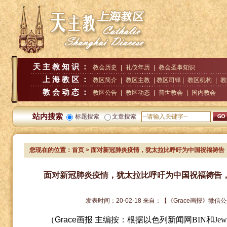
天主教知识：
教会历史
|
礼仪年历
|
教会圣事知识
上海教区：
教区简介
|
教区主教
| 教区司铎 |
教区机构
|
教
教会动态：
教区公告
|
教区动态
|
普世教会
|
国内教会
站内搜索
标题搜索
文章搜索
您现在的位置：
首页
> 面对新冠肺炎疫情，犹太拉比呼吁为中国祝福祷告
面对新冠肺炎疫情，犹太拉比呼吁为中国祝福祷告
发表时间：
20-02-18
来自：
【《Grace画报》微信
（
Grace
画报
主编按：根据以色列新闻网
BIN
和
Jew