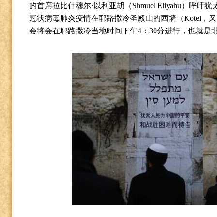
的首席拉比什穆尔
·
以利亚胡（
Shmuel Eliyahu
）呼吁犹
冠状病毒肺炎疫情在耶路撒冷圣殿山的西墙（
Kotel
，又
会将会在耶路撒冷当地时间下午
4
：
30
分进行，也就是