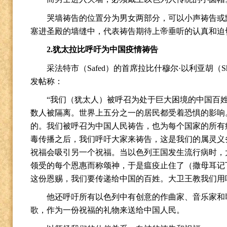
哭墙祷告的位置分为男女两部分，可以小声祷告或
塞进圣殿的墙缝中，代表祷告期待上帝垂听的认真和迫
2.
犹太拉比呼吁为中国疫情祷告
采法特市（
Safed
）的首席拉比什穆尔
·
以利亚胡（
S
发帖称：
“
我们（犹太人）被呼召为处于巨大困境的中国百
数人被隔离。世界上五分之一的居民都受着恐惧的影响
的。我们被呼召为中国人民祷告，也为每个国家的所有
毒传播之后，我们呼吁大家来祷告，这是我们的属灵义
祝福会吸引另一个祝福。当以色列王国发生流行病时，
领受的每个恩惠而称颂神，于是瘟疫止住了（撒母耳记
这份恩赐，我们要传递给中国的百姓。大卫王教我们用
他还呼吁所有以色列中有创意的作曲家、音乐家和
歌，作为一份祝福的礼物来送给中国人民。