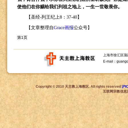
使他们在你赐给我们列祖之地上，一生一世敬畏你。
【圣经-列王纪上
8
：
37-40
】
【文章整理自
Grace
画报
公众号】
第1页
上海市徐汇区蒲西路1
E-mail：guang
Copyright © 2010 天主教上海教区. All rights reserved
沪I
互联网宗教信息服务许