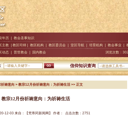
仪年历
|
教会圣事知识
区主教
| 教区司铎 |
教区机构
|
教区委员会
|
堂区导航
|
培育机构
|
教会事业
|
区动态
|
普世教会
|
国内教会
浏览次数：
30
信仰知识查询
索
宗祈祷意向
> 教宗12月份祈祷意向：为祈祷生活
>> 正文
教宗12月份祈祷意向：为祈祷生活
20-12-03
来自：
【梵蒂冈新闻网】
作者：
点击次数：
2751
。