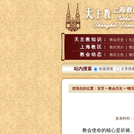
天主教知识：
教会历史
|
礼
上海教区：
教区简介
|
教
教会动态：
教区公告
|
教
站内搜索
标题搜索
文章搜
您现在的位置：
首页
>
教会历史
>
f教
发表时间：
教会使命的核心是祈祷