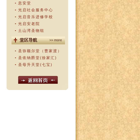
息安堂
光启社会服务中心
光启音乐进修学校
光启安老院
土山湾圣物组
堂区导航
>> more
圣弥额尔堂（曹家渡）
圣依纳爵堂(徐家汇)
圣母升天堂(七宝)