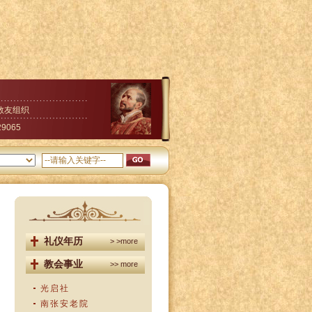
教友组织
29065
礼仪年历
> >more
教会事业
>> more
光启社
南张安老院