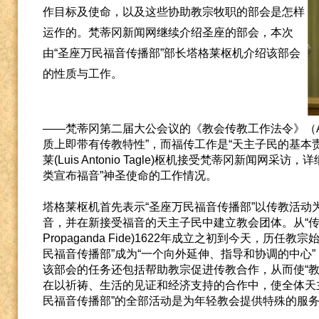
作目标及使命，以及这些协助教宗牧职的部会是怎样
运作的。梵蒂冈新闻网继续介绍圣座的部会，本次
由“圣座万民福音传播部”部长塔格莱枢机介绍该部会
的性质与工作。
——梵蒂冈第二届大公会议的《教会传教工作法令》（Ad Gen
质上即带有传教特性”，而福传工作是“天主子民的基本责
莱(Luis Antonio Tagle)枢机接受梵蒂冈新闻网
类宣布福音”神圣使命的工作情况。
塔格莱枢机首先表示“圣座万民福音传播部”以传教活动
音，并在新接受福音的天主子民中建立教会团体。从“传信部”(Sac
Propaganda Fide)1622年成立之初到今天，历
民福音传播部”成为“一个向外延伸、指导和协调的中心
该部会的任务还包括帮助教宗促进传教合作，从而使“教
在以祈祷、生活的见证和经济支持的合作中，使全体天
民福音传播部”的全部活动是为年轻教会提供特殊的服