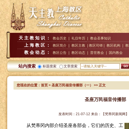
天主教知识：
教会历史
|
礼仪年历
|
教会圣事知识
上海教区：
教区简介
|
教区主教
| 教区司铎 |
教区机构
|
教
教会动态：
教区公告
|
教区动态
|
普世教会
|
国内教会
站内搜索
标题搜索
文章搜索
您现在的位置：
首页
> 圣座万民福音传播部（一）
>> 正文
圣座万民福音传播部
发表时间：
21-07-12
来自：
【梵蒂冈新闻网
从梵蒂冈内部介绍圣座各部会，它们的历史、工