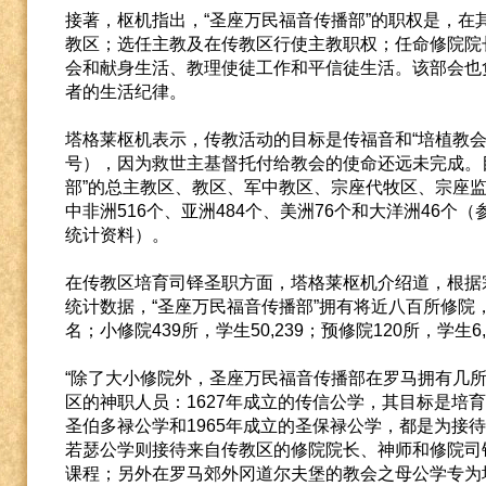
接著，枢机指出，“圣座万民福音传播部”的职权是，在
教区；选任主教及在传教区行使主教职权；任命修院院
会和献身生活、教理使徒工作和平信徒生活。该部会也
者的生活纪律。
塔格莱枢机表示，传教活动的目标是传福音和“培植教会
号），因为救世主基督托付给教会的使命还远未完成。
部”的总主教区、教区、军中教区、宗座代牧区、宗座监牧
中非洲516个、亚洲484个、美洲76个和大洋洲46个
统计资料）。
在传教区培育司铎圣职方面，塔格莱枢机介绍道，根据宗
统计数据，“圣座万民福音传播部”拥有将近八百所修院，其
名；小修院439所，学生50,239；预修院120所，学生6,
“除了大小修院外，圣座万民福音传播部在罗马拥有几
区的神职人员：1627年成立的传信公学，其目标是培育
圣伯多禄公学和1965年成立的圣保禄公学，都是为接
若瑟公学则接待来自传教区的修院院长、神师和修院司
课程；另外在罗马郊外冈道尔夫堡的教会之母公学专为