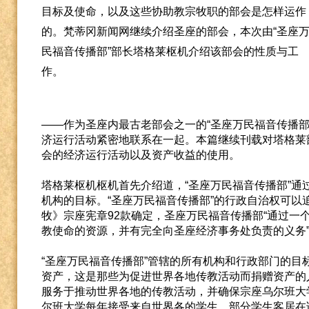
目标及使命，以及这些协助教宗牧职的部会是怎样运作
的。梵蒂冈新闻网继续介绍圣座的部会，本次由“圣座
民福音传播部”部长塔格莱枢机介绍该部会的性质与工
作。
——作为圣座内最古老部会之一的“圣座万民福音传播部
济运行活动紧密地联系在一起。本篇继续刊载对塔格莱
会的经济运行活动以及资产收益的使用。
塔格莱枢机枢机首先介绍道，“圣座万民福音传播部”通
机构的目标。“圣座万民福音传播部”的行政自治权可以追
牧》宗座宪章92款确定，圣座万民福音传播部“通过一
教使命的资源，并有完全向圣座经济事务处负责的义务
“圣座万民福音传播部”管辖的所有机构和行政部门的目
资产，这是那些为促进世界各地传教活动而捐赠资产的
服务于推动世界各地的传教活动，并确保宗座乌尔班大
尔班大学每年接受来自世界各的学生，部分学生客居在