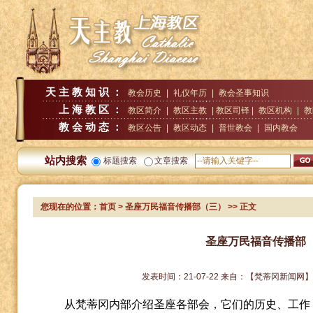
天主教知识：
教会历史
|
礼仪年历
|
教会圣事知识
上海教区：
教区简介
|
教区主教
| 教区司铎 |
教区机构
|
教
教会动态：
教区公告
|
教区动态
|
普世教会
|
国内教会
站内搜索
标题搜索
文章搜索
您现在的位置：
首页
> 圣座万民福音传播部（三）
>> 正文
圣座万民福音传播部
发表时间：
21-07-22
来自：
【梵蒂冈新闻网
从梵蒂冈内部介绍圣座各部会，它们的历史、工作