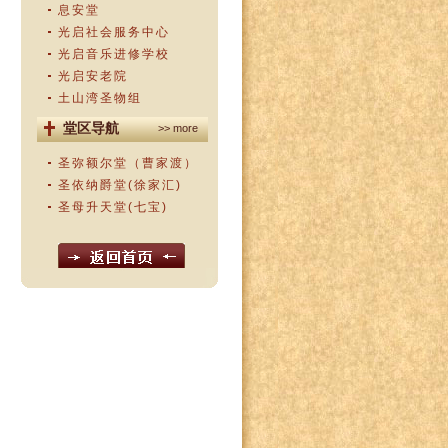
息安堂
光启社会服务中心
光启音乐进修学校
光启安老院
土山湾圣物组
堂区导航
>> more
圣弥额尔堂（曹家渡）
圣依纳爵堂(徐家汇)
圣母升天堂(七宝)