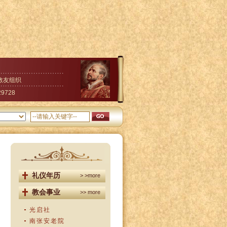
教友组织
29728
礼仪年历
> >more
教会事业
>> more
光启社
南张安老院