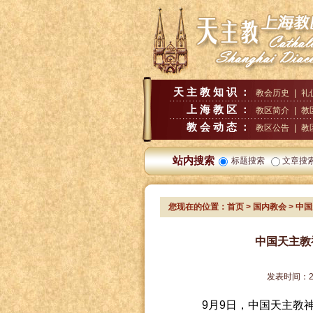
天主教知识：
教会历史
|
礼
上海教区：
教区简介
|
教
教会动态：
教区公告
|
教
站内搜索
标题搜索
文章搜
您现在的位置：
首页
>
国内教会
> 中
中国天主教神
发表时间：
9
月
9
日，中国天主教