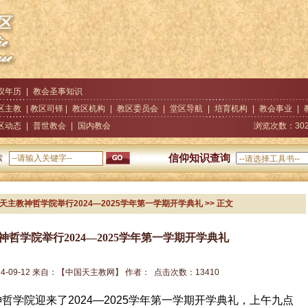
仪年历
|
教会圣事知识
区主教
| 教区司铎 |
教区机构
|
教区委员会
|
堂区导航
|
培育机构
|
教会事业
|
区动态
|
普世教会
|
国内教会
浏览次数：
30
信仰知识查询
索
国天主教神哲学院举行2024—2025学年第一学期开学典礼
>> 正文
哲学院举行2024—2025学年第一学期开学典礼
24-09-12
来自：
【中国天主教网】
作者：
点击次数：
13410
神哲学院迎来了
2024
—
2025
学年第一学期开学典礼，上午九点