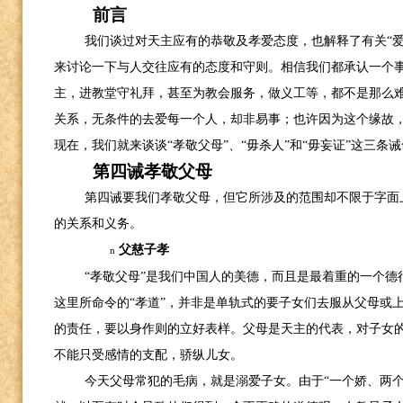
前言
我们谈过对天主应有的恭敬及孝爱态度，也解释了有关“
来讨论一下与人交往应有的态度和守则。相信我们都承认一个
主，进教堂守礼拜，甚至为教会服务，做义工等，都不是那么
关系，无条件的去爱每一个人，却非易事；也许因为这个缘故
现在，我们就来谈谈“孝敬父母”、“毋杀人”和“毋妄证”这三条
第四诫孝敬父母
第四诫要我们孝敬父母，但它所涉及的范围却不限于字面
的关系和义务。
父慈子孝
n
“孝敬父母”是我们中国人的美德，而且是最着重的一个德
这里所命令的“孝道”，并非是单轨式的要子女们去服从父母或
的责任，要以身作则的立好表样。父母是天主的代表，对子女
不能只受感情的支配，骄纵儿女。
今天父母常犯的毛病，就是溺爱子女。由于“一个娇、两