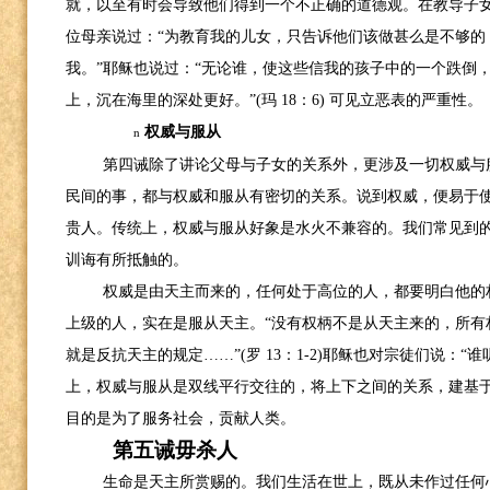
就，以至有时会导致他们得到一个不正确的道德观。在教导子
位母亲说过：“为教育我的儿女，只告诉他们该做甚么是不够的
我。”耶稣也说过：“无论谁，使这些信我的孩子中的一个跌倒
上，沉在海里的深处更好。”
(
玛
18
：
6)
可见立恶表的严重性。
权威与服从
n
第四诫除了讲论父母与子女的关系外，更涉及一切权威与
民间的事，都与权威和服从有密切的关系。说到权威，便易于
贵人。传统上，权威与服从好象是水火不兼容的。我们常见到
训诲有所抵触的。
权威是由天主而来的，任何处于高位的人，都要明白他的
上级的人，实在是服从天主。“没有权柄不是从天主来的，所有
就是反抗天主的规定……”
(
罗
13
：
1-2)
耶稣也对宗徒们说：“谁
上，权威与服从是双线平行交往的，将上下之间的关系，建基
目的是为了服务社会，贡献人类。
第五诫毋杀人
生命是天主所赏赐的。我们生活在世上，既从未作过任何