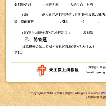
命都应受到
，谁也无权
人的性命，只有
(
四
)
是人最容易犯的过错，同时是相反第八诫的
等，都能破坏
，引起
和
。
(
五
)
第八诫所强调的积极行动是：
和创造
乙、简答题
你觉得教会禁止堕胎和安死的规条对吗？为什么？
第1页
上海市徐汇区蒲西路1
E-mail：guang
Copyright © 2010 天主教上海教区. All rights reserved
沪I
互联网宗教信息服务许