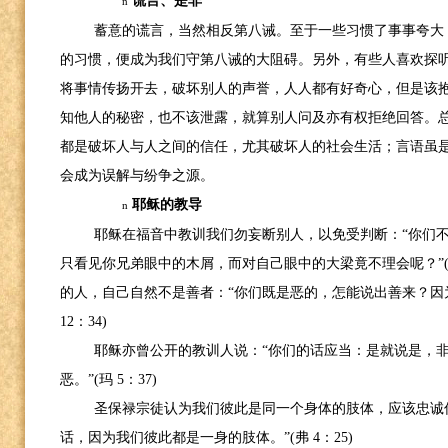
谎言、是非
n
蓄意的谎言，当然相反第八诫。至于一些习惯了事事夸大
的习惯，便成为我们守第八诫的大阻碍。另外，有些人喜欢探
将事情传扬开去，破坏别人的声誉，人人都有好奇心，但是该
知他人的秘密，也不该泄露，就算别人问及亦有权拒绝回答。
都是破坏人与人之间的信任，尤其破坏人的社会生活；言语虽
会成为误解与纷争之源。
耶稣的教导
n
耶稣在福音中教训我们勿妄断别人，以免受判断：“你们
只看见你兄弟眼中的木屑，而对自己眼中的大梁竟不理会呢？”
的人，自己自然不是善者：“你们既是恶的，怎能说出善来？因
12
：
34)
耶稣亦曾公开的教训人说：“你们的话应当：是就说是，
恶。”
(
玛
5
：
37)
圣保禄宗徒认为我们彼此是同一个身体的肢体，应该忠诚
话，因为我们彼此都是一身的肢体。”
(
弗
4
：
25)