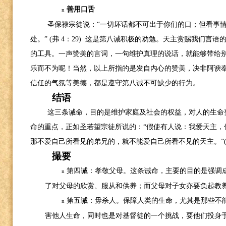
善用口舌
n
圣保禄宗徒说：“一切坏话都不可出于你们的口；但看事
处。”
(
弗
4
：
29)
这是第八诫积极的劝勉。天主赏赐我们言语
的工具。一声赞美的言词，一句维护真理的说话，就能够带给
乐而不为呢！当然，以上所指的是发自内心的赞美，决非阿谀
信任的气氛等美德，都是遵守第八诫不可缺少的行为。
结语
这三条诫命，目的是维护家庭及社会的权益，对人的生命
命的重点，正如圣若望宗徒所说的：“假使有人说：我爱天主，
那不爱自己所看见的弟兄的，就不能爱自己所看不见的天主。”
撮要
第四诫：孝敬父母。这条诫命，主要的目的是强调
n
了对父母的欣赏、服从和供养；而父母对子女亦要负起教
第五诫：毋杀人。保障人类的生命，尤其是那些不
n
害他人生命，同时也是对基督徒的一个挑战，要他们投身