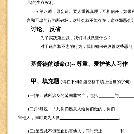
儿
)
的生存权利。
第八诚：毋妄证。要人重视真理，互相信任，如果
n
言和不忠的行为所破坏，这社会就不能存在；这些邪恶会
讨论、
反省
-
为了实践第五诫，我们可以做些什么？
-
对于谎言和不忠的行为，我们如何去改善这些恶习
基督徒的诫命
(3)--
尊重、爱护他人习作
甲、填充题
(
请在下列各题空格中填上适当的字句
)
(
一
)
第四诫所涉及的范围非常广，包括
与
(
二
)
耶稣说：「凡你们愿意人给你们做的，你们
害他人，同时要为人做
。
(
三
)
第五诫不但禁止伤害他人，同时禁止
和