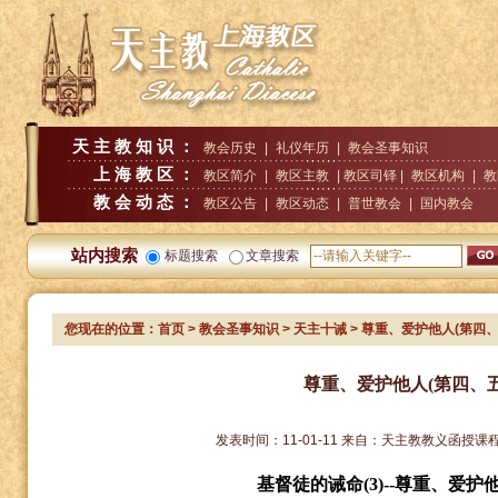
天主教知识：
教会历史
|
礼仪年历
|
教会圣事知识
上海教区：
教区简介
|
教区主教
| 教区司铎 |
教区机构
|
教
教会动态：
教区公告
|
教区动态
|
普世教会
|
国内教会
站内搜索
标题搜索
文章搜索
您现在的位置：
首页
>
教会圣事知识
>
天主十诫
> 尊重、爱护他人(第四
尊重、爱护他人(第四、
发表时间：
11-01-11
来自：
天主教教义函授课
基督徒的诫命
(3)--
尊重、爱护