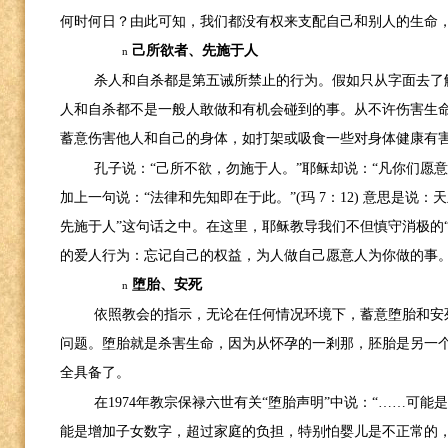
何时何日？由此可知，我们都没有权来支配自己和别人的生命
己所欲者、先施于人
n
杀人和自杀都是第五诫所禁止的行为。假如只从字面去了
人和自杀都不是一般人敢做和有机会碰到的事。从不许伤害生
蓄意伤害他人和自己的身体，如打架或吸食一些对身体健康有
孔子说：“己所不欲，勿施于人。”耶稣却说：“凡你们愿
加上一句说：“法律和先知即在于此。”
(
玛
7
：
12)
意思是说：天
先施于人”这句话之中。在这里，耶稣教导我们不但慎守消极的
的爱人行为：忘记自己的权益，为人做自己愿意人为你做的事
堕胎、安死
n
依照教会的指示，无论在任何情况环境下，蓄意堕胎和安
问题。堕胎就是杀害生命，因为从怀孕的一剎那，胚胎是另一
全具备了。
在
1974
年教宗保禄六世有关“堕胎声明”中说：“……可能
能是增加子女数字，超过家庭的负担，特别怕婴儿是不正常的