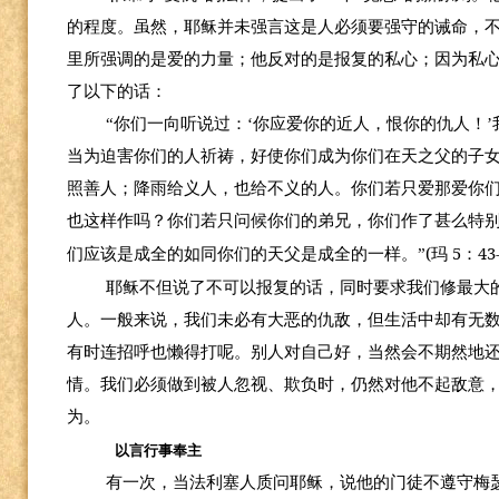
的程度。虽然，耶稣并未强言这是人必须要强守的诫命，
里所强调的是爱的力量；他反对的是报复的私心；因为私
了以下的话：
“你们一向听说过：‘你应爱你的近人，恨你的仇人！
当为迫害你们的人祈祷，好使你们成为你们在天之父的子
照善人；降雨给义人，也给不义的人。你们若只爱那爱你
也这样作吗？你们若只问候你们的弟兄，你们作了甚么特
(
5
43
们应该是成全的如同你们的天父是成全的一样。”
玛
：
耶稣不但说了不可以报复的话，同时要求我们修最大
人。一般来说，我们未必有大恶的仇敌，但生活中却有无
有时连招呼也懒得打呢。别人对自己好，当然会不期然地
情。我们必须做到被人忽视、欺负时，仍然对他不起敌意
为。
以言行事奉主
有一次，当法利塞人质问耶稣，说他的门徒不遵守梅