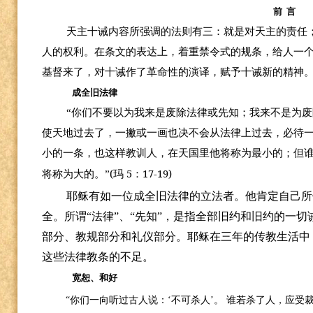
前 言
天主十诫内容所强调的法则有三：就是对天主的责任
人的权利。在条文的表达上，着重禁令式的规条，给人一
基督来了，对十诫作了革命性的演译，赋予十诫新的精神
成全旧法律
“你们不要以为我来是废除法律或先知；我来不是为
使天地过去了，一撇或一画也决不会从法律上过去，必待
小的一条，也这样教训人，在天国里他将称为最小的；但
(
5
17-19)
将称为大的。”
玛
：
耶稣有如一位成全旧法律的立法者。他肯定自己所
全。所谓“法律”、“先知”，是指全部旧约和旧约的一
部分、教规部分和礼仪部分。耶稣在三年的传教生活中
这些法律教条的不足。
宽恕、和好
“你们一向听过古人说：‘不可杀人’。
谁若杀了人，应受