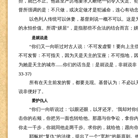
拒，就已不正。他甚至严厉地要求人断绝一切令人失足、
督所强调的是：不只做，或决定做才是犯诫命，连心有动
以色列人传统可以休妻，基督则说一概不可以。这是
的永恒价值。所谓“姘居”，是指那些不合法的结合而言；
是就说是
“你们又一向听过对古人说：‘不可发虚誓！要向上主
不可发誓：不可指天，因为天是天主的宝座；不可指地，
......
为她是天主的城市
你们的话当是：是就说是，非就说非
33-37)
所有在天主前发的誓，都要兑现。基督认为：不必以
说非便好了。
爱护仇人
“你们一向听说过：‘以眼还眼，以牙还牙。’我却对
击你的右颊，你把另一面也转给他。那愿与你争讼，拿你
你走一千步，你就同他走两千步。求你的，就给他；愿向你
耶稣对“复仇”的法律，提出了一个“宽恕”的新原则