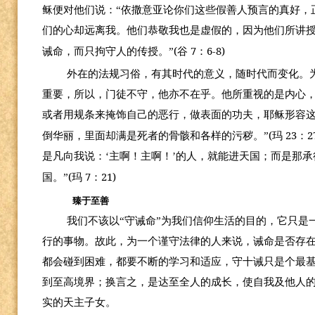
稣便对他们说：“依撒意亚论你们这些假善人预言的真好，
们的心却远离我。他们恭敬我也是虚假的，因为他们所讲授
(
7
6-8)
诫命，而只拘守人的传授。”
谷
：
外在的法规习俗，有其时代的意义，随时代而变化。
重要，所以，门徒不守，他亦不在乎。他所重视的是内心
或者用规条来掩饰自己的恶行，做表面的功夫，耶稣形容这
(
23
2
倒华丽，里面却满是死者的骨骸和各样的污秽。”
玛
：
是凡向我说：‘主啊！主啊！’的人，就能进天国；而是那
(
7
21)
国。”
玛
：
臻于至善
我们不该以“守诫命”为我们信仰生活的目的，它只是
行的事物。故此，为一个谨守法律的人来说，诫命是否存
都会碰到困难，都要不断的学习和适应，守十诫只是个最
到至高境界；换言之，是达至全人的成长，使自我及他人
实的天主子女。