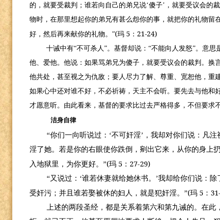
的，就要受裁判；谁若向自己的弟兄说‘傻子’，就要受议会的
物时，在那里想起你的弟兄有甚么怨你的事，就把你的礼物留
(
5
21-24)
好，然后再来献你的礼物。”
玛
：
十诫中有“不可杀人”。基督却说：“不能向人发怒”。意
他、爱他。他说：如果骂弟兄为傻子，就要受议会的裁判。换
他共处，甚至视之为仇敌；要人尽力了解、尊重、宽恕他，重
如果心中还对谁不好，不必祈祷，天主不会听。要先去与他和
才愿意听。由此看来，基督的要求比过去严格得多，不但要求
洁身自律
“你们一向听说过：‘不可奸淫’，我却对你们说：凡
淫了她。若是你的右眼使你跌倒，剜出它来，从你的身上
(
5
27-29)
入地狱里，为你更好。”
玛
：
“又说过：‘谁若休妻就给她休书。’我却给你们说：
(
5
31
受奸污；并且谁若娶被休的妇人，就是犯奸淫。”
玛
：
上述的两段圣经，都是关系着第六和第九诫的。在此