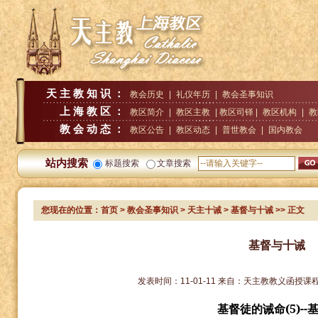
天主教知识：
教会历史
|
礼仪年历
|
教会圣事知识
上海教区：
教区简介
|
教区主教
| 教区司铎 |
教区机构
|
教
教会动态：
教区公告
|
教区动态
|
普世教会
|
国内教会
站内搜索
标题搜索
文章搜索
您现在的位置：
首页
>
教会圣事知识
>
天主十诫
> 基督与十诫
>> 正文
基督与十诫
发表时间：
11-01-11
来自：
天主教教义函授课
(5)--
基督徒的诫命