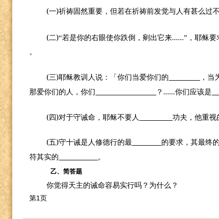
(
)
一
祈祷固然重要，但若在祈祷前发觉与人有甚么过
(
)
......
二
“若是你的右眼使你跌倒，剜出它来
”，耶稣要
。
(
)
三
耶稣教训人说：「你们当爱你们的
，当
......
那爱你们的人，你们
？
你们应该是
(
)
四
对于守诫命，耶稣不要人
功夫，他重视
(
)
五
守十诫是人修德行的最
的要求，其最终
符其实的
。
乙、简答题
你觉得天主的诫命容易实行吗？为什么？
第1页