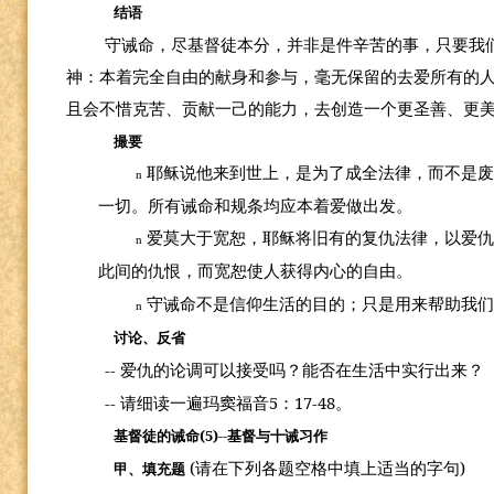
结语
守诫命，尽基督徒本分，并非是件辛苦的事，只要我
神：本着完全自由的献身和参与，毫无保留的去爱所有的
且会不惜克苦、贡献一己的能力，去创造一个更圣善、更
撮要
耶稣说他来到世上，是为了成全法律，而不是废
n
一切。所有诫命和规条均应本着爱做出发。
爱莫大于宽恕，耶稣将旧有的复仇法律，以爱
n
此间的仇恨，而宽恕使人获得内心的自由。
守诫命不是信仰生活的目的；只是用来帮助我
n
讨论、反省
--
爱仇的论调可以接受吗？能否在生活中实行出来？
--
5
17-48
请细读一遍玛窦福音
：
。
(5)--
基督徒的诫命
基督与十诫习作
(
)
请在下列各题空格中填上适当的字句
甲、填充题