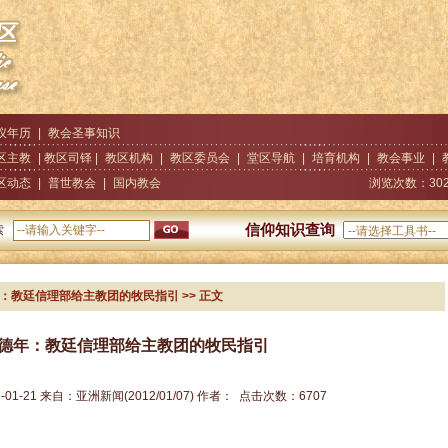
仪年历
|
教会圣事知识
区主教
| 教区司铎 |
教区机构
|
教区委员会
|
堂区导航
|
培育机构
|
教会事业
|
区动态
|
普世教会
|
国内教会
浏览次数：
30
信仰知识查询
索
年：教廷信理部给主教团的牧民指引
>> 正文
德年：教廷信理部给主教团的牧民指引
-01-21
来自：
亚洲新闻(2012/01/07)
作者：
点击次数：
6707