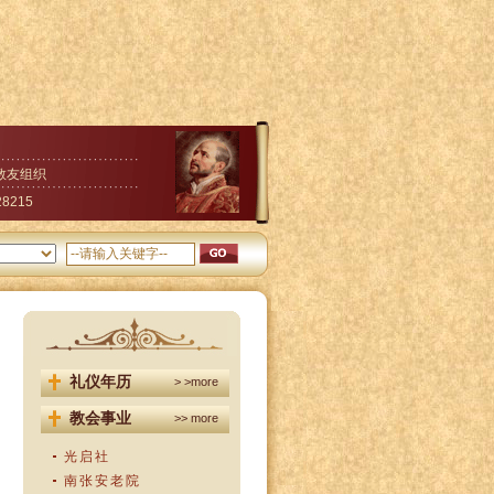
教友组织
28215
礼仪年历
> >more
教会事业
>> more
光启社
南张安老院