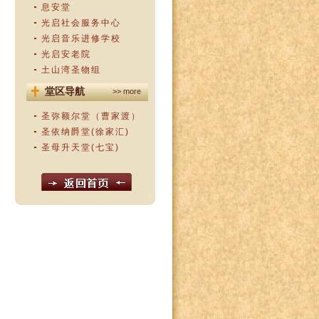
息安堂
光启社会服务中心
光启音乐进修学校
光启安老院
土山湾圣物组
堂区导航
>> more
圣弥额尔堂（曹家渡）
圣依纳爵堂(徐家汇)
圣母升天堂(七宝)