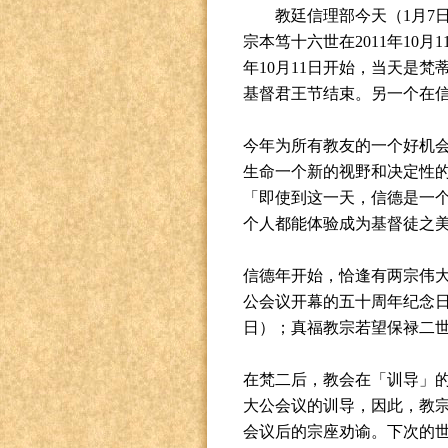
教廷信理部今天（
1
月
7
宗本笃十六世在
2011
年
10
月
1
年
10
月
11
日开始，当天是梵
基督君王节结束。另一个在
今年为所有教友的一个好机
生命一个新的视野和决定性
「即使到这一天，信德是一
个人都能体验成为基督徒之
信德年开始，恰逢有两宗伟
公会议开幕的五十周年纪念
日）；真福教宗若望保禄二
在梵二后，教会在「训导」
大公会议的训导，因此，教
会议后的宗座劝谕。下次的