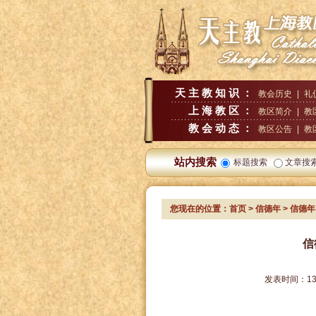
天主教知识：
教会历史
|
礼
上海教区：
教区简介
|
教
教会动态：
教区公告
|
教
站内搜索
标题搜索
文章搜
您现在的位置：
首页
>
信德年
> 信德
信
发表时间：
13