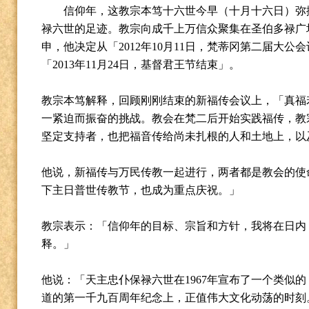
信仰年，这教宗本笃十六世今早（十月十六日）弥
禄六世的足迹。教宗向成千上万信众聚集在圣伯多禄广
申，他决定从「
2012
年
10
月
11
日，梵蒂冈第二届大公会
「
2013
年
11
月
24
日，基督君王节结束」。
教宗本笃解释，回顾刚刚结束的新福传会议上，「真福
一紧迫而振奋的挑战。教会在梵二后开始实践福传，教
坚定支持者，也把福音传给尚未扎根的人和土地上，以
他说，新福传与万民传教一起进行，两者都是教会的使
下主日普世传教节，也成为重点庆祝。」
教宗表示：「信仰年的目标、宗旨和方针，我将在日内
释。」
他说：「天主忠仆保禄六世在
1967
年宣布了一个类似的
道的第一千九百周年纪念上，正值伟大文化动荡的时刻