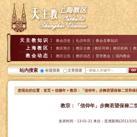
天主教知识：
教会历史
|
礼仪年历
|
教会圣事知识
上海教区：
教区简介
|
教区主教
| 教区司铎 |
教区机构
|
教
教会动态：
教区公告
|
教区动态
|
普世教会
|
国内教会
站内搜索
标题搜索
文章搜索
您现在的位置：
首页
>
信德年
> 教宗：「信仰年」步舞若望保禄二世和保
教宗：「信仰年」步舞若望保禄二
发表时间：
13-01-21
来自：
亚洲新闻(2011/10/1