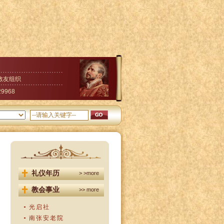
教友组织
29968
礼仪年历
> >more
教会事业
>> more
光启社
南张安老院