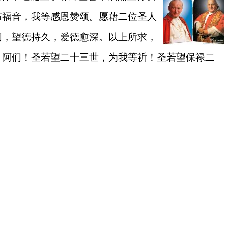
布福音，我等感恩赞颂。愿藉二位圣人
固，望德持久，爱德愈深。以上所求，
。阿们！圣若望二十三世，为我等祈！圣若望保禄二