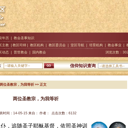
仪年历
|
教会圣事知识
区主教
| 教区司铎 |
教区机构
|
教区委员会
|
堂区导航
|
培育机构
|
教会事业
|
区动态
|
普世教会
|
国内教会
浏览次数：
30
信仰知识查询
索
 两位圣教宗，为我等祈
>> 正文
两位圣教宗，为我等祈
表时间：
14-05-15
来自：
作者：
点击次数：
6132
忠仆，追随圣子耶稣基督，依照圣神训