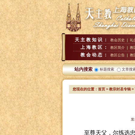
天主教知识：
教会历史
|
礼
上海教区：
教区简介
|
教
教会动态：
教区公告
|
教
站内搜索
标题搜索
文章搜
您现在的位置：
首页
>
教宗封圣专辑
>
发
至尊天父，尔拣选