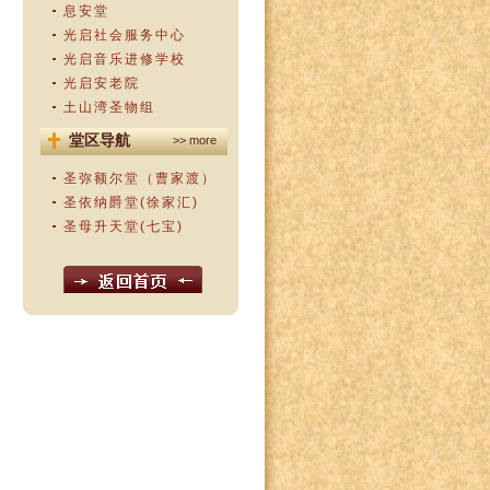
息安堂
光启社会服务中心
光启音乐进修学校
光启安老院
土山湾圣物组
堂区导航
>> more
圣弥额尔堂（曹家渡）
圣依纳爵堂(徐家汇)
圣母升天堂(七宝)