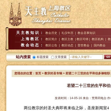
天主教知识：
教会历史
|
礼仪年历
|
教会圣事知识
上海教区：
教区简介
|
教区主教
| 教区司铎 |
教区机构
|
教
教会动态：
教区公告
|
教区动态
|
普世教会
|
国内教会
站内搜索
标题搜索
文章搜索
您现在的位置：
首页
>
教宗封圣专辑
> 若望二十三世的生平和伯多禄牧职
若望二十三世的生平和伯
发表时间：
14-05-16
来自：
梵蒂冈电台
作
两位教宗的封圣大典即将来临之际，圣座新闻室
4