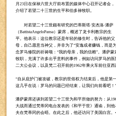
月
23
日在保禄六世大厅前布置的媒体中心召开记者会，
介绍了若望二十三世的生平和伯多禄牧职。
对若望二十三世颇有研究的巴蒂斯塔
·
安杰洛
·
潘萨
（
BattistaAngeloPansa
）蒙席，概述了龙卡利教宗的生
平。他表示：这位教宗还是年轻的修生时，告诉他的父
母，自己愿意当神父，并非为了
“
安逸或者赚钱，而是
念罗马修院的祈祷颂：
“
我的母亲，我的信赖
”
。潘萨蒙
牧职，充满了许多出乎意料的事件，例如访问罗马的医
二大公会议，以及梵二召开前的
1962
年乘火车前往亚西
“
自从庇护门被攻破，教宗的世俗权力结束后，他是第
这几乎在说：罗马的问题已经结束，让我们向前看吧！
潘萨蒙席还谈到若望二十三世为和平所做的努力：从
19
大战而通过梵蒂冈电台发表的《和平于世》通谕，到他
夫在梵蒂冈的会晤。在此之后，他还访问了美国白宫。