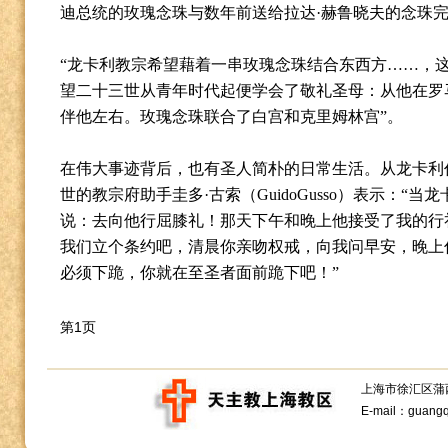
迪总统的玫瑰念珠与数年前送给拉达
·
赫鲁晓夫的念珠
“
龙卡利教宗希望藉着一串玫瑰念珠结合东西方
……
，
望二十三世从青年时代起便学会了敬礼圣母：从他在罗
伴他左右。玫瑰念珠联合了白宫和克里姆林宫
”
。
在伟大事迹背后，也有圣人简朴的日常生活。从龙卡利
世的教宗府助手圭多
·
古索（
GuidoGusso
）表示：
“
当龙
说：去向他行屈膝礼！那天下午和晚上他接受了我的行
我们立个条约吧，清晨你亲吻权戒，向我问早安，晚上
必须下跪，你就在至圣者面前跪下吧！
”
第1页
上海市徐汇区蒲西路1
E-mail：guang