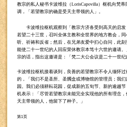
教宗的私人秘书卡波维拉（
LorisCapovilla
）枢机向梵蒂
调，「若望教宗的确是受天主带领的人」。
卡波维拉枢机观察到「教宗方济各受到高天的启发
若望二十三世，召叫全体主教和全世界的地方教会，同
听、祈祷和反省；然后，在兄弟友爱中扪心自问，此刻
能使二十一世纪的人回应荣休教宗本笃十六世的邀请。
宗的话，指出这邀请是：「梵二大公会议是二十一世纪
卡波维拉枢机接着谈到，良善的若望教宗不令人缅怀过
的，「我们不是圣所、圣髑盒或博物馆的管理员；我们
园。我们必须耕耘花园，促成新的五旬节、新的逾越节
机表示：「尽管若望教宗未能完全实现他的所有理念，
天主带领的人，他留下了种子。」
第1页