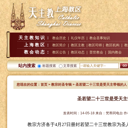
天主教知识：
教会历史
|
礼仪年历
|
教会圣事知识
上海教区：
教区简介
|
教区主教
| 教区司铎 |
教区机构
|
教
教会动态：
教区公告
|
教区动态
|
普世教会
|
国内教会
站内搜索
标题搜索
文章搜索
您现在的位置：
首页
>
教宗封圣专辑
> 圣若望二十三世是受天主带领的人
圣若望二十三世是受天主
发表时间：
14-05-18
来自：
梵蒂冈电台
作
教宗方济各于
4
月
27
日册封若望二十三世教宗为圣