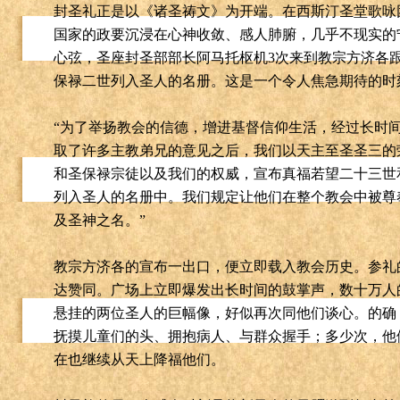
封圣礼正是以《诸圣祷文》为开端。在西斯汀圣堂歌咏
国家的政要沉浸在心神收敛、感人肺腑，几乎不现实的
心弦，圣座封圣部部长阿马托枢机
3
次来到教宗方济各
保禄二世列入圣人的名册。这是一个令人焦急期待的时
“
为了举扬教会的信德，增进基督信仰生活，经过长时
取了许多主教弟兄的意见之后，我们以天主至圣圣三的
和圣保禄宗徒以及我们的权威，宣布真福若望二十三世
列入圣人的名册中。我们规定让他们在整个教会中被尊
及圣神之名。
”
教宗方济各的宣布一出口，便立即载入教会历史。参礼
达赞同。广场上立即爆发出长时间的鼓掌声，数十万人
悬挂的两位圣人的巨幅像，好似再次同他们谈心。的确
抚摸儿童们的头、拥抱病人、与群众握手；多少次，他
在也继续从天上降福他们。