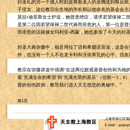
封圣礼的另一个感人时刻是将新圣人的圣髑送到祭台前
子侄女、这位教宗出生地的市长和以他命名的基金会主
莫拉
•
迪亚斯女士护送，她曾患绝症，请求若望保禄二
是第二位因若望保禄二世代祷而痊愈的人，第一位是曾
而痊愈的法籍修女玛利亚
•
西蒙，她也参加了今天的封
封圣大典弥撒中，福音用拉丁语和希腊语宣读，这是在
外，也没有一个人不在龙卡利和沃依蒂瓦的心中。信友
教宗在弥撒讲道中强调
“
在这两位默观基督创伤和为祂
着
‘
充满生命的希望
’
和
‘
充满光荣的喜乐
’
（伯前一
3
，
8
督的创伤跌倒，教导我们进入天主慈悲的奥秘中。
”
第1页
上海市徐汇区蒲西路1
E-mail：guang