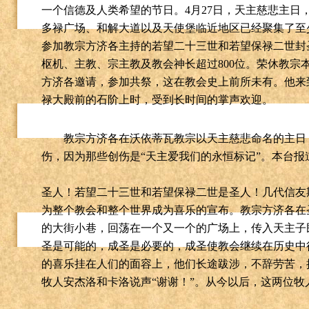
一个信德及人类希望的节日。
4
月
27
日，天主慈悲主日
多禄广场、和解大道以及天使堡临近地区已经聚集了至
参加教宗方济各主持的若望二十三世和若望保禄二世封
枢机、主教、宗主教及教会神长超过
800
位。荣休教宗
方济各邀请，参加共祭，这在教会史上前所未有。他来
禄大殿前的石阶上时，受到长时间的掌声欢迎。
教宗方济各在沃依蒂瓦教宗以天主慈悲命名的主日
伤，因为那些创伤是
“
天主爱我们的永恒标记
”
。本台报
圣人！若望二十三世和若望保禄二世是圣人！几代信友
为整个教会和整个世界成为喜乐的宣布。教宗方济各在
的大街小巷，回荡在一个又一个的广场上，传入天主子
圣是可能的，成圣是必要的，成圣使教会继续在历史中
的喜乐挂在人们的面容上，他们长途跋涉，不辞劳苦，
牧人安杰洛和卡洛说声
“
谢谢！
”
。从今以后，这两位牧