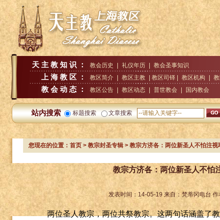
天主教知识：
教会历史
|
礼仪年历
|
教会圣事知识
上海教区：
教区简介
|
教区主教
| 教区司铎 |
教区机构
|
教
教会动态：
教区公告
|
教区动态
|
普世教会
|
国内教会
站内搜索
标题搜索
文章搜索
您现在的位置：
首页
>
教宗封圣专辑
> 教宗方济各：两位新圣人不怕注视
教宗方济各：两位新圣人不怕
发表时间：
14-05-19
来自：
梵蒂冈电台
作
两位圣人教宗，两位共祭教宗。这两句话涵盖了