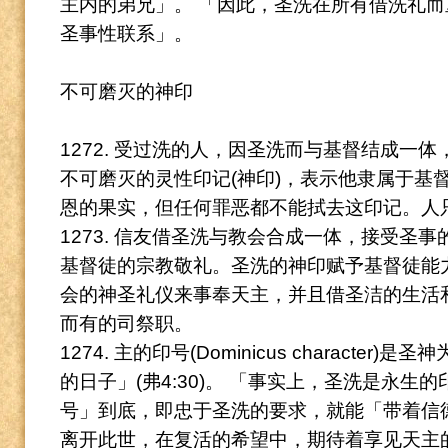
主内的
弟兄」。
「因此，圣洗在所有借洗礼而
圣事性联系」。
不可磨灭的神印
1272. 受过洗的人，因圣洗而与基督结成一
不可磨灭的灵性印记(神印)，表示他隶属于基
恩的果实，但任何罪恶都不能拭去这印记。
人
1273. 信友借圣洗与教会合成一体，接受圣
基督徒的宗教敬礼。
圣洗的神印赋予基督徒能
会的神圣礼仪来事奉天主，并且借圣洁的生活
而有的司祭职。
1274. 主的印号(Dominicus charact
的日子」(弗4:30)。
「事实上，圣洗是永生的
号」到底，即忠于圣洗的要求，就能「带着信
离开此世，在复活的希望中，期待着享见天主