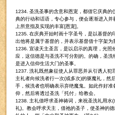
1234. 圣洗圣事的含意和恩宠，都借它庆典
典的行动和话语，专心参与，便会逐渐进入并
上所意指及实现的丰富[恩宠]。
1235. 在庆典开始时画十字圣号，是以基督
出他将是属于基督的，并表示基督借十字架为
1236. 宣读天主圣言，是以启示的真理，光
应，这信德是与圣洗不可分割的。
的确，圣洗
是进入信仰生活大门的圣事。
1237. 洗礼既然象征使人从罪恶并从引诱人
主礼者向候洗者行一次(或多次)的驱魔礼，然
手，候洗者也明确表示弃绝魔鬼。
如此作好准
仰，然后将透过圣洗「托付」给教会。
1238. 主礼借呼求圣神祷词，来祝圣洗礼用
礼)。
教会呼求天主，借祂的圣子，使圣神的德