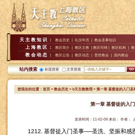
天主教知识：
教会历史
|
礼仪年历
|
教会圣事知识
上海教区：
教区简介
|
教区主教
| 教区司铎 |
教区机构
|
教
教会动态：
教区公告
|
教区动态
|
普世教会
|
国内教会
站内搜索
标题搜索
文章搜索
您现在的位置：
首页
>
教会历史
>
b天主教教理
> 第一章 基督徒的入门圣
第一章 基督徒的入
发表时间：
11-02-09
来自：
作者：
1212. 基督徒入门圣事──圣洗、坚振和