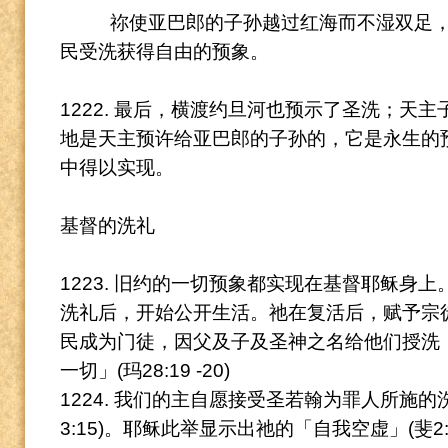
祢使亚巴郎的子孙越过红海而不湿双足
民受洗获得自由的预象。
1222. 最后，横渡约旦河也预示了圣洗；天
地是天主预许给亚巴郎的子孙的，它是永生的
中得以实现。
基督的洗礼
1223. 旧约的一切预象都实现在基督耶稣身上
洗礼后，开始公开生活。
祂在复活后，赋予宗
民成为门徒，因父及子及圣神之名给他们授洗
一切」(玛28:19
-20)
1224. 我们的主自愿接受圣若翰为罪人所施
3:15)。
耶稣此举显示出祂的「自我空虚」(斐2: