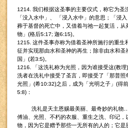
1214. 我们根据这圣事的主要仪式，称它为圣洗:施洗
「没入水中」、 「浸入水中」的意思；「浸入
葬于基督的死亡中，又借着与祂一起复活，从
物」(格后5:17; 迦6:15)。
1215. 这件圣事亦称为借着圣神所施行的重生和
征并实现那由水和圣神的再生；除非由水和圣
国」(若3:5)。
1216. 「这洗礼称为光照，因为谁接受这(教
洗者在洗礼中接受了圣言，即接受了「那普照每人
光照」(希10:32)之后，成为「光明之子」(得
5:8)：
洗礼是天主恩赐最美丽、最奇妙的礼物
傅油、光照、不朽的衣服、重生之洗、印记，
物，因为它是赠予那些一无所有的人的；它是