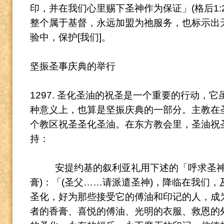
印，并在我们心里赐下圣神作为保证
」(格后1:
整个属于基督，永远加盟为祂服务，也标示出
验中，保护[我们]。
坚振圣事庆典的举行
1297. 圣化圣油的祝圣是一个重要的行动，
种意义上，也算是坚振庆典的一部分。
主教在
个教区祝圣圣化圣油。
在东方教会里，圣油祝
持：
安提约基的叙利亚礼用下述的「呼求圣神
膏)：「(圣父……请派遣圣神)，降临在我们
圣化，好为那些接受它的傅油和印记的人，成
者的香膏、喜悦的傅油、光明的衣服、救恩的