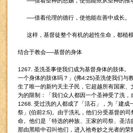
──借着圣神的恩赐，使他能依从圣神的推
──借着伦理的德行，使他能在善中成长。
这样，基督徒整个有机的超性生命，都植
结合于教会──基督的身体
1267. 圣洗圣事使我们成为基督身体的肢体。
一个身体的肢体吗？」(弗4:25)圣洗使我们
生了唯一的新约天主子民，它超越所有国家、
为的限制：「我们众人都因一个圣神受了洗，
1268. 受过洗的人都成了「活石」，为「建
祭」(伯前2:5)。
由于洗礼，他们分受基督的司
命。
他们是「特选的种族、王家的司祭、圣洁
那由黑暗中召叫他们，进入祂奇妙之光者的荣耀」