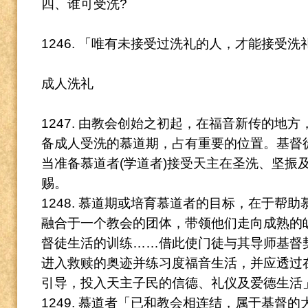
四、谁可受洗?
1246. 「唯有未接受过洗礼的人，才能接受洗
成人洗礼
1247. 由教会创始之初起，在福音新传的地
备成人受洗的慕道期，占有重要的位置。
基督
当准备慕道者(学道者)接受天主在圣洗、坚振及
赐。
1248. 慕道期或培育慕道者的目标，在于帮
融合于一个教会的团体，带领他们走向成熟的
督徒生活的训练……借此使门徒与其导师基督
进入救赎的奥迹并练习度福音生活，并应透过
引导，投入天主子民的信德、礼仪及爱德生活
1249. 慕道者「已和教会相连结，属于基督