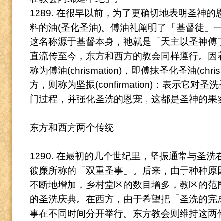
1289. 在很早以前，为了更确切地表明圣神
料的油(圣化圣油)。
傅油礼阐明了「基督徒」
这名称源于基督本身，祂就是「天主以圣神傅了」
直流传至今，东方和西方的教会同样遵行。
因
称为傅油(chrismation)，即傅抹圣化圣油(chri
方，则称为坚振(confirmation)：表示它
门过程，并强化圣洗的恩宠，这都是圣神的果
东方和西方两个传统
1290. 在最初的几个世纪里，坚振通常与圣
彼廉所称的「双重圣事」。
后来，由于种种原
不断地增加，乡村堂区的数目增多，教区的范
的圣洗庆典。
在西方，由于希望把「圣洗的完
事在不同时间分开举行。
东方教会则维持这两