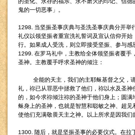
的圣化、永存的福乐、永不磨灭的印记、信德
鬼的一切恶事」。
1298. 当坚振圣事庆典与圣洗圣事庆典分开
礼仪以领坚振者重宣洗礼誓词及宣认信仰开始
行。
如果成人受洗，则立即接受坚振、参与感
1299. 在罗马礼中，主教给全体领坚振者覆
圣神。
主教覆手呼求圣神的倾注：
全能的天主，我们的主耶稣基督之父，
礼，祢已从罪恶中拯救了他们，祢以水及圣神
的，如今求祢倾注祢的圣神于他们身上；圆满
稣身上的圣神，也就是智慧和聪敏之神、超见
使他们充满敬畏天主之神。
以上所求是因我们
1300. 随后，就是坚振圣事的必要仪式。
在拉