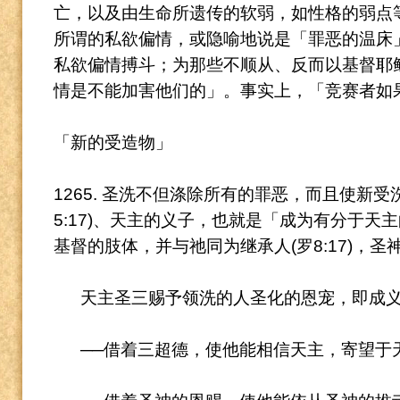
亡，以及由生命所遗传的软弱，如性格的弱点
所谓
的私欲偏情，或隐喻地说是「罪恶的温床」(fom
私欲偏情搏斗；为那些不顺从、反而以基督耶
情是
不能加害他们的」。
事实上，「竞赛者如
「新的受造物」
1265. 圣洗不但涤除所有的罪恶，而且使新
5:17)、天主的义子，也就是「成为有分于天
基督的肢体，并与祂同为继承人(罗8:17)，圣
天主圣三赐予领洗的人圣化的恩宠，即成
──借着三超德，使他能相信天主，寄望于