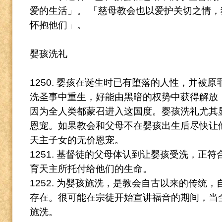
爱的生活」。
「慈母教会也以爱护关切之情，
怀抱他们」。
婴孩洗礼
1250. 婴孩在诞生时已有堕落的人性，并被
洗圣事中重生，好能由黑暗的权势中获得解放
因为
全人类都蒙召进入这国度。
婴孩洗礼尤其
恩宠。
如果教会和父母不在婴孩出生后尽快让
天主子女的无价恩宠。
1251. 基督徒的父母体认到让婴孩受洗，正
育天主所托付给他们的生命。
1252. 为婴孩施洗，是教会自古以来的传统
存在。
很可能在宗徒开始宣讲福音的期间，当
施洗。