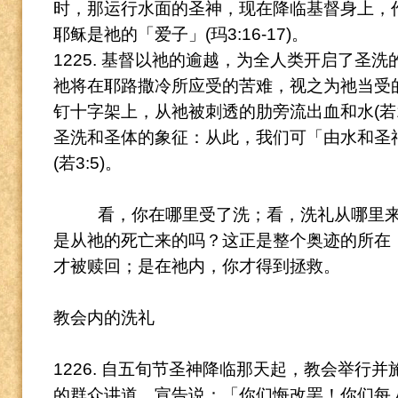
时，那运行水面的圣神，现在降临基督身上，
耶稣是祂的「爱子」(玛3:16-17)。
1225. 基督以祂的逾越，为全人类开启了圣洗
祂将在耶路撒冷所应受的苦难，视之为祂当受的「洗
钉十字架上，从祂被刺透的肋旁流出血和水(若19
圣洗和圣体的象征：从此，我们可「由水和圣
(若3:5)。
看，你在哪里受了洗；看，洗礼从哪里
是从祂的死亡来的吗？
这正是整个奥迹的所在
才被赎回；是在祂内，你才得到拯救。
教会内的洗礼
1226. 自五旬节圣神降临那天起，教会举行
的群众讲道，宣告说：「你们悔改罢！你们每