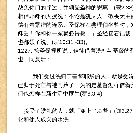
赦免你们的罪过，并领受圣神的恩惠」(宗2:38
相信耶稣的人授洗：不论是犹太人、敬畏天主
德有着紧密的连系。
圣保禄在斐理伯坐监时，
稣罢！你和你一家就必得救。」圣经接着记载
也都
领了洗」(宗16:31 -33)。
1227. 按圣保禄所说，信徒借着洗礼与基督
也一同复活：
我们受过洗归于基督耶稣的人，就是受
已归于死亡与祂同葬了，为的是基督怎样借着
们也怎样在新生活中度生(罗6:3-4)
接受了洗礼的人，就「穿上了基督」(迦3:27
化和使人成义的水洗。