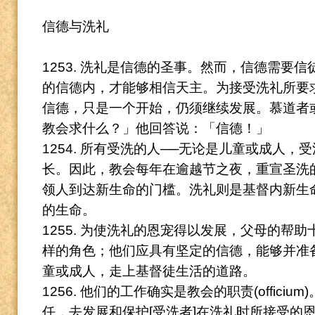
信德与洗礼
1253. 洗礼是信德的圣事。
然而，信德需要信
的信德内，才能够相信天主。
为接受洗礼所要
信德，只是一个开始，仍须继续发展。
慕道者
教会求什么？」他回答说：「信德！」
1254. 所有受洗的人──无论是儿童或成人
长。
因此，教会每年在逾越节之夜，重宣圣洗
领人到达新生命的门槛。
洗礼则是基督内新生
的生命。
1255. 为使洗礼的恩宠得以发展，父母的帮
样的角色；他们应具有坚定的信德，能够并准
童或成人，走上基督徒生活的道路。
1256. 他们的工作确实是教会的职责(officium)
任，去发展和保护[受洗者]在洗礼时所接受的