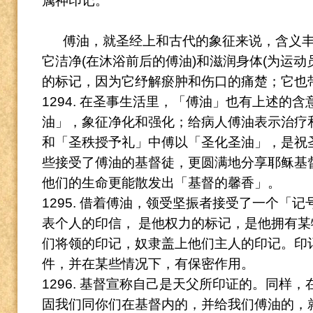
属神印记。
傅油，就圣经上和古代的象征来说，含义
它洁净(在沐浴前后的傅油)和滋润身体(为运动
的标记，因为它纾解瘀肿和伤口的痛楚；它也
1294. 在圣事生活里，「傅油」也有上述的含
油」，象征净化和强化；给病人傅油表示治疗
和「圣秩授予礼」中傅以「圣化圣油」，是祝
些接受了傅油的基督徒，更圆满地分享耶稣基
他们的生命更能散发出「基督的馨香」。
1295. 借着傅油，领受坚振者接受了一个「
表个人的印信， 是他权力的标记，是他拥有
们将领的印记，奴隶盖上他们主人的印记。
印
件，并在某些情况下，有保密作用。
1296. 基督宣称自己是天父所印证的。
同样，
固我们同你们在基督内的，并给我们傅油的，