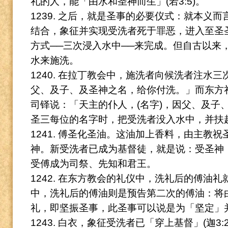
礼的人，能「由水和圣神而生」(若3:5)。
1239. 之后，就是圣事的必要仪式：就本义
结合，象征并实现受洗者死于罪恶，进入至圣
方式──三次浸入水中──来完成。
但自古以来
水来施洗。
1240. 在拉丁教会中，施洗者向候洗者注水三
父、及子、及圣神之名，给你付洗。」而东方
司铎说：「天主的仆人，(名字)，因父、及子
圣三每位的名字时，把受洗者没入
水中，并扶
1241. 傅圣化圣油。
这油加上香料，由主教祝
神。
新受洗者已成为基督徒，就是说：受圣神
受傅成为司祭、先知和君王。
1242. 在东方教会的礼仪中，洗礼后的傅油礼
中，洗礼后的傅油则是预告第二次的傅油：将
礼，即坚振圣事，此圣事可以说是为「坚定」
1243. 白衣，象征受洗者已「穿上基督」(迦3