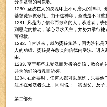
分享基督的司祭职。
1280. 圣洗在人的灵魂印上不可磨灭的神印。
基督徒宗教敬礼。
由于这神印，圣洗是不可重
1281. 凡是为了信仰而致命的人，慕道者，
到恩宠的推动，诚心寻求天主，并努力承行祂
可得救。
1282. 自古以来，就为婴孩施洗，因为洗礼
人的功绩。
婴孩是在教会的信德内受洗。
进入
由。
1283. 至于那些未受洗而夭折的婴孩，教会
并为他们的得救而祈祷。
1284. 在必要时，任何人都可以施洗，只要
注水在候洗者头上，同时说：「我因父、及子
第二部分