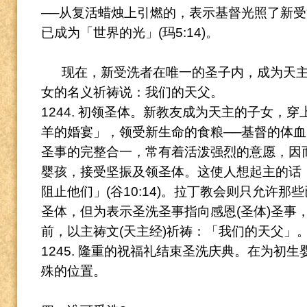
──从复活蜡烛上引燃的，表示基督光照了新
已成为「世界的光」(玛5:14)。
现在，新受洗者在唯一的圣子内，成为天
女的名义祈祷说：我们的天父。
1244. 初领圣体。
新教友成为天主的子女，穿
羊的婚宴」，领受新生命的食粮──基督的体
圣事的完整合一，常有着活泼强烈的意愿，因
婴孩，接受坚振及领圣体。
这使人想起主的话
阻止他们」(谷10:14)。
拉丁教会则只允许那些
圣体，但为表示圣洗圣事指向感恩(圣体)圣事
前，以主祷
文(天主经)祈祷：「我们的天父」
1245. 隆重的祝福礼结束圣洗庆典。
在为初生
殊的位置。