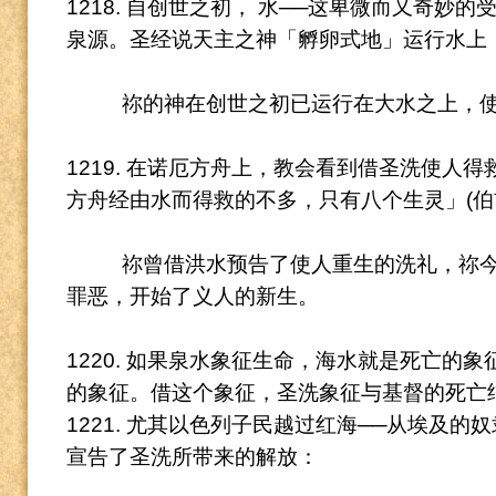
1218. 自创世之初， 水──这卑微而又奇妙
泉源。
圣经说天主之神「孵卵式地」运行水上
祢的神在创世之初已运行在大水之上，
1219. 在诺厄方舟上，教会看到借圣洗使人
方舟经由水而得救的不多，只有八个生灵」(伯前3
祢曾借洪水预告了使人重生的洗礼，祢
罪恶，开始了义人的新生。
1220. 如果泉水象征生命，海水就是死亡的象
的象征。
借这个象征，圣洗象征与基督的死亡
1221. 尤其以色列子民越过红海──从埃及
宣告了圣洗所带来的解放：