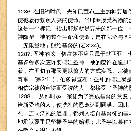
1286. 在旧约时代，先知已宣布上主的神要
使祂履行救赎人类的使命。
当耶稣接受若翰的
这是一个标记，指出耶稣就是要来的那一位，
神降孕，祂的整个生命和使命，是在完全与圣
「无限量地」赐给基督的(若3:34)。
1287. 圣神的这一切富饶不应只属于默西亚
基督曾多次应许要倾注圣神，祂的应许在逾越节那
着，在五旬节那天更以惊人的方式实践。
宗徒
奇事」(宗2:11)，伯多禄宣布：圣神的倾注
相信宗徒的宣讲而受洗的人，都接受了圣神的
1288. 「从那时起，宗徒为了完成基督的意
给新受洗的人，使洗礼的恩宠达到圆满。因此
礼，连同洗礼的道理，都列入培育基督徒的基
地承认覆手是坚振圣事的始源；此圣事以某种
在教会内绵延不绝」。