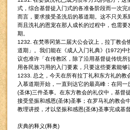
式，综合基督徒入门式的各准备阶段而一次完
而言，要求接受圣洗后的慕道期。
这不只关系
而且洗礼的恩宠在那人成长的过程中，也需要
期。
1232. 在梵蒂冈第二届大公会议上，拉丁教
道期」。
我们能在《成人入门礼典》(1972)
议也准许「在传教区，除了沿用基督徒传统所
用各民族习用的入门要素，只要这些要素能够
1233. 总之，今天在所有拉丁礼和东方礼的
入慕道期开始，一直到达它的最高峰：在同一
(圣
体)三件圣事。
在东方教会的礼仪中，基督
接受坚振和感恩(圣体)圣事；在罗马礼的教会
教理讲授，才
以坚振和感恩(圣体)圣事完成基
庆典的释义(释奥)