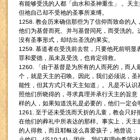
有能够受洗的人都「由水和圣神重生」
。
天主
但祂自己却不受祂的圣事所束缚。
1258. 教会历来确信那些为了信仰而致命的
他们为基督而死、并与基督同死，而受洗的。
没有圣事形式，却结出圣洗的果实。
1259. 慕道者在受洗前去世，只要他死前明
罪和爱德，虽未及受洗，也肯定得救。
1260. 「由于基督是为所有的人而死的，而
个，就是天主的召唤。因此，我们必须说，圣
能性
，但其方式只有天主知道」。
凡是不认识
照他们所晓得的，寻求真理并承行天主的旨意
样的人，如果知道洗礼是必要的，他们一定会
1261. 至于还未受洗而夭折的儿童，教会只
在他们的葬礼中所表达的那样。
事实上，天主
的人得救，而且耶稣这么喜爱孩子，祂曾说：
止他们。(谷10:14)」因此，我们
有理由希望这