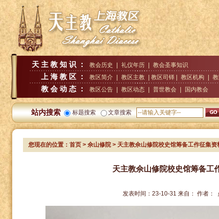
天主教知识：
教会历史
|
礼仪年历
|
教会圣事知识
上海教区：
教区简介
|
教区主教
| 教区司铎 |
教区机构
|
教
教会动态：
教区公告
|
教区动态
|
普世教会
|
国内教会
站内搜索
标题搜索
文章搜索
您现在的位置：
首页
>
佘山修院
> 天主教佘山修院校史馆筹备工作征集资
天主教佘山修院校史馆筹备工
发表时间：
23-10-31
来自：
作者：