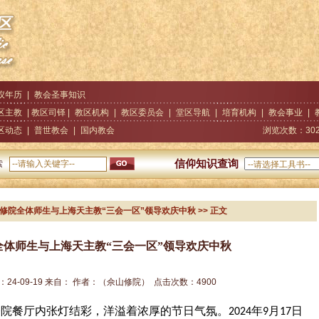
仪年历
|
教会圣事知识
区主教
| 教区司铎 |
教区机构
|
教区委员会
|
堂区导航
|
培育机构
|
教会事业
|
区动态
|
普世教会
|
国内教会
浏览次数：
30
信仰知识查询
索
山修院全体师生与上海天主教“三会一区”领导欢庆中秋
>> 正文
全体师生与上海天主教“三会一区”领导欢庆中秋
：
24-09-19
来自：
作者：
（佘山修院）
点击次数：
4900
修院餐厅内张灯结彩，洋溢着浓厚的节日气氛。
年
月
日
2024
9
17