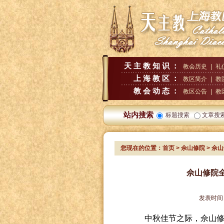
天主教知识：
教会历史
|
礼
上海教区：
教区简介
|
教
教会动态：
教区公告
|
教
站内搜索
标题搜索
文章搜
您现在的位置：
首页
>
佘山修院
> 佘
佘山修院
发表时间
中秋佳节之际，佘山