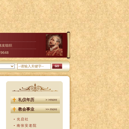
教友组织
29648
礼仪年历
> >more
教会事业
>> more
光启社
南张安老院