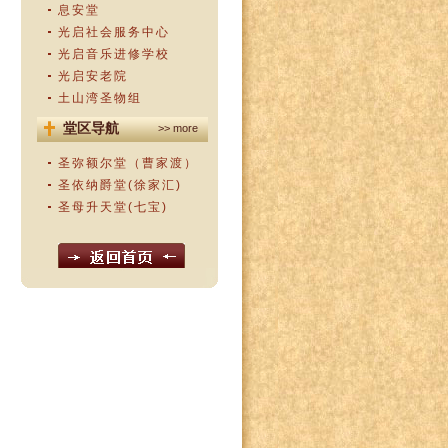
息安堂
光启社会服务中心
光启音乐进修学校
光启安老院
土山湾圣物组
堂区导航
>> more
圣弥额尔堂（曹家渡）
圣依纳爵堂(徐家汇)
圣母升天堂(七宝)