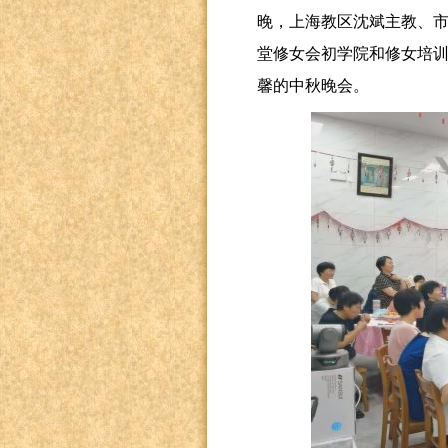
晚，上海教区沈斌主教、
堂修女会初学院和修女培
馨的中秋晚会。