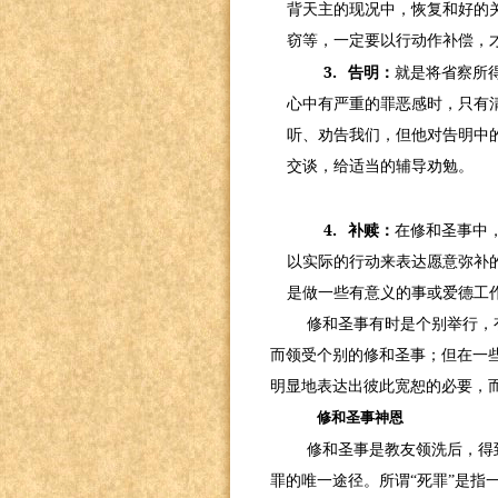
背天主的现况中，恢复和好的
窃等，一定要以行动作补偿，
3.
告明：
就是将省察所
心中有严重的罪恶感时，只有
听、劝告我们，但他对告明中
交谈，给适当的辅导劝勉。
4.
补赎：
在修和圣事中
以实际的行动来表达愿意弥补
是做一些有意义的事或爱德工
修和圣事有时是个别举行，
而领受个别的修和圣事；但在一
明显地表达出彼此宽恕的必要，
修和圣事神恩
修和圣事是教友领洗后，得
罪的唯一途径。所谓“死罪”是指