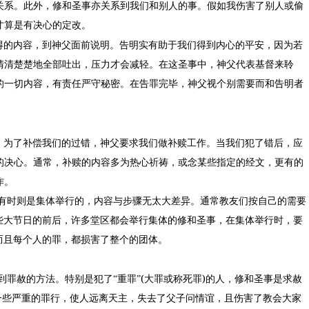
关系。此外，修和圣事亦关系到我们和别人的事。假如我伤害了别人或偷
才算是有决心的定改。
得的内容，到神父面前说明。告明实有助于我们得到内心的平安，因为若
清清楚楚地全部吐出，压力才会减轻。在这圣事中，神父代表基督来聆
的一切内容，有责任严守秘密。在告罪完毕，神父视个别需要而和告明者
，为了补偿我们的过错，神父要求我们做补赎工作。当我们犯了错后，应
的决心。通常，补赎的内容多为热心祈祷，或念某些指定的经文，更有的
作。
有时则是集体举行的，内容与步骤无太大差异。通常教友们按自己的需要
些大节日的前后，许多堂区都会举行集体的修和圣事，在集体举行时，要
而且每个人的罪，都损害了整个的团体。
(
)
到罪赦的方法。特别是犯了“重罪”
大罪或称死罪
的人，修和圣事是求赦
一些严重的罪行，使人远离天主，失去了父子问情谊，且伤害了教会大家