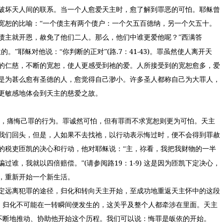
破坏天人间的联系。当一个人愈爱天主时，愈了解到罪恶的可怕。耶稣曾
宽恕的比喻：“一个债主有两个债户：一个欠五百德纳，另一个欠五十。
债主就开恩，赦免了他们二人。那么，他们中谁更爱他呢？”西满答
(
.7
41-43)
的。”耶稣对他说：“你判断的正对”
路
：
。罪虽然使人离开天
的仁慈，不断的宽恕，使人更感受到祂的爱。人所接受到的宽恕愈多，爱
是为甚么愈有圣德的人，愈觉得自己渺小。许多圣人都称自己为大罪人，
更敏感地体会到天主的慈爱之故。
恕，痛悔己罪的行为。罪诚然可怕，但有罪而不求宽恕则更为可怕。天主
我们回头，但是，人如果不去找祂，以行动表示悔过时，便不会得到罪赦
的税吏匝凯的决心和行动，他对耶稣说：“主，祢看，我把我财物的一半
(
19
1-9)
骗过谁，我就以四倍赔偿。”
请参阅路
：
这是因为匝凯下定决心，
，重新开始一个新生活。
定远离犯罪的途径，归化和转向天主开始，至成功地重返天主怀中的这段
，归化不可能在一转瞬间便发生的，这关乎及整个人都牵涉在里面。天主
不断地推动、协助他开始这个历程。我们可以说：悔罪是皈依的开始。