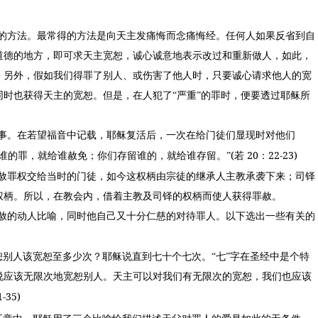
的方法。最常得的方法是向天主发痛悔而念痛悔经。任何人如果反省到自
道德的地方，即可求天主宽恕，诚心诚意地表示改过和重新做人，如此，
。另外，假如我们得罪了别人、或伤害了他人时，只要诚心请求他人的宽
时也获得天主的宽恕。但是，在人犯了“严重”的罪时，便要透过耶稣所
。
事。在若望福音中记载，耶稣复活后，一次在给门徒们显现时对他们
(
20
22-23)
谁的罪，就给谁赦免；你们存留谁的，就给谁存留。”
若
：
赦罪权交给当时的门徒，如今这权柄由宗徒的继承人主教承袭下来；司铎
权柄。所以，在教会内，借着主教及司铎的权柄而使人获得罪赦。
赦的动人比喻，同时他自己又十分仁慈的对待罪人。以下选出一些有关的
恕别人该宽恕至多少次？耶稣说直到七十个七次。“七”字在圣经中是个特
说应该无限次地宽恕别人。天主可以对我们有无限次的宽恕，我们也应该
1-35)