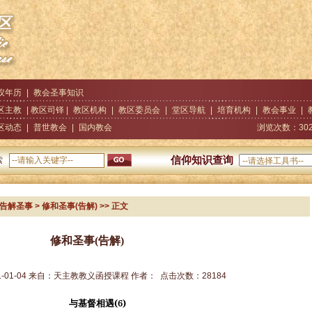
仪年历
|
教会圣事知识
区主教
| 教区司铎 |
教区机构
|
教区委员会
|
堂区导航
|
培育机构
|
教会事业
|
区动态
|
普世教会
|
国内教会
浏览次数：
30
信仰知识查询
索
告解圣事
> 修和圣事(告解)
>> 正文
修和圣事(告解)
1-01-04
来自：
天主教教义函授课程
作者：
点击次数：
28184
(6)
与基督相遇