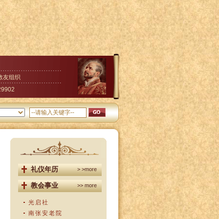
教友组织
29902
礼仪年历
> >more
教会事业
>> more
光启社
南张安老院