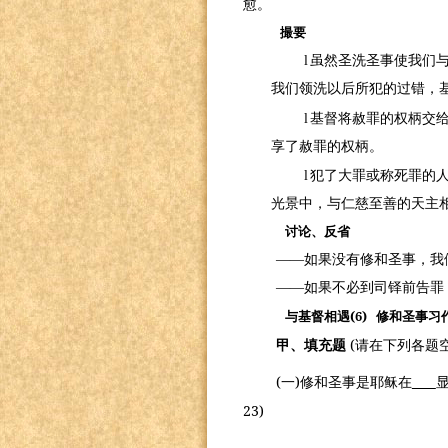
愈。
撮要
l
虽然圣洗圣事使我们
我们领洗以后所犯的过错，
l
基督将赦罪的权柄交
享了赦罪的权柄。
l
犯了大罪或称死罪的
光景中，与仁慈至善的天主
讨论、反省
——如果没有修和圣事，我
——如果不必到司铎前告罪
(6)
与基督相遇
修和圣事习
(
甲、填充题
请在下列各题
(
)
一
修和圣事是耶稣在
23)