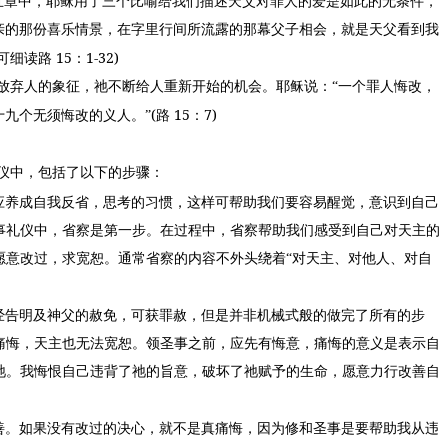
五章中，耶稣用了三个比喻给我们描述天父对罪人的爱是如此的无条件，
亲的那份喜乐情景，在字里行间所流露的那幕父子相会，就是天父看到我
15
1-32)
可细读路
：
放弃人的象征，祂不断给人重新开始的机会。耶稣说：“一个罪人悔改，
(
15
7)
九个无须悔改的义人。”
路
：
仪中，包括了以下的步骤：
应养成自我反省，思考的习惯，这样可帮助我们要容易醒觉，意识到自己
事礼仪中，省察是第一步。在过程中，省察帮助我们感受到自己对天主的
愿意改过，求宽恕。通常省察的内容不外头绕着“对天主、对他人、对自
经告明及神父的赦免，可获罪赦，但是并非机械式般的做完了所有的步
痛悔，天主也无法宽恕。领圣事之前，应先有悔意，痛悔的意义是表示自
祂。我悔恨自己违背了祂的旨意，破坏了祂赋予的生命，愿意力行改善自
善。如果没有改过的决心，就不是真痛悔，因为修和圣事是要帮助我从违