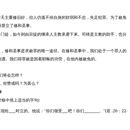
与天主重修旧好，但人仍逃不掉自身的软弱和不忠，失足犯罪。为了赦免
基督立了修和圣事。
给门徒，如今则由宗徒的继承人主教承袭下来。司铎是主教的助手，也分
人，修和圣事是求赦罪的唯一途径。在修和圣事中，我们处于一个罪人的
相遇。我们得罪赦是因着耶稣的功劳，在他内被赦免的。
们将会怎样？
，你赞成吗？为甚么？
作
)
空格中填上适当的字句
(
.20
22-
显现给
时立的。他说：“你们领受
吧！你们
。”
若
：