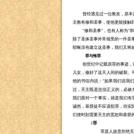
曾经遇见过一位教友，原本
主教有修和圣事，使他更能接触
“修和圣事”，也有人称为“
除了圣体圣事外常领受的一件圣
耶稣没有建立这圣事，我们又将
罪与悔罪
创世纪中记载原罪的事迹，
儿女，修好了这天人间的破裂。
他的书信内说：“如果我们说我
过，天主既是忠信正义的，必赦
我们面对一个事实，就是我们有
诚然，基督徒不应该犯罪，但实
们便时刻需要天主的宽恕和基督
l
罪
罪是人故意拒绝