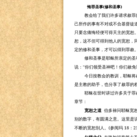
(
)
悔罪圣事
修和圣事
教会给了我们许多请求赦罪
己所作的事有不对或不合基督徒
只要念痛悔经便可得天主的宽恕
恕，这不但可得到他人的宽恕，同
定的修和圣事，才可以得到罪赦
修和圣事是耶稣所亲定的圣
说：“你们领受圣神吧！你们赦免
今日按教会的教训，耶稣将
是主教的助手，也分享了赦罪的
耶稣在世时讲过许多关于罪
章节：
宽恕之道
伯多禄问耶稣宽
别的数字，有圆满之意。这里是
(
18
2
不断的宽恕别人。
参阅玛
：