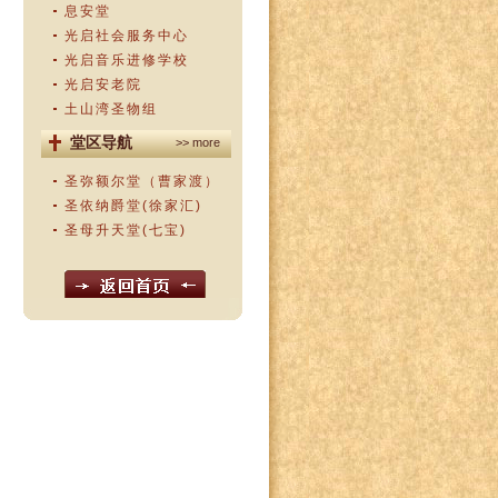
息安堂
光启社会服务中心
光启音乐进修学校
光启安老院
土山湾圣物组
堂区导航
>> more
圣弥额尔堂（曹家渡）
圣依纳爵堂(徐家汇)
圣母升天堂(七宝)