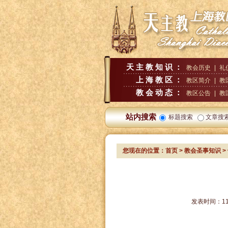
天主教知识：
教会历史
|
礼
上海教区：
教区简介
|
教
教会动态：
教区公告
|
教
站内搜索
标题搜索
文章搜
您现在的位置：
首页
>
教会圣事知识
>
发表时间：
1