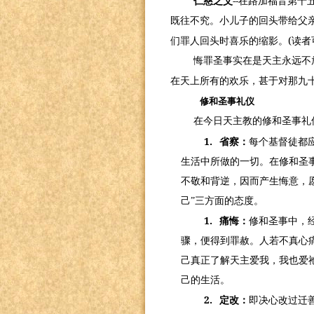
--
仁慈之父
在路加福音第十
既往不究。小儿子的回头带给父
(
们罪人回头时喜乐的缩影。
读者
悔罪圣事实在是天主永远不
在天上所有的欢乐，甚于对那九十
修和圣事礼仪
在今日天主教的修和圣事礼
1.
省察：
每个基督徒都
生活中所做的一切。在修和圣
不敬和背逆，因而产生悔意，
己”三方面的态度。
1.
痛悔：
修和圣事中，
骤，便得到罪赦。人若不真心
己真正了解天主爱我，我也爱
己的生活。
2.
定改：
即决心改过迁