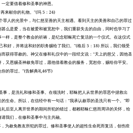
，一定要借着修和圣事的神恩。
(
5
24)
后再来献你的礼物。”
玛
：
个罪人的光景中，与仁慈至善的天主相遇。看到天主的美善和自己的罪过
到甚么是爱，当在被爱和被宽恕中，我们重获失去的自由，同时也学习了
事一样，是整个教会的祈祷，是纪念耶稣死亡复活的一个仪式。在这仪式
(
5
18)
己和好，并将这和好的职务赐给了我们。”
格后
：
所以，我们领受
内而获得罪赦的。神父在修和礼仪中的一段经文说：“天上的慈父，因他圣
好，又恩赐圣神赦免罪过，愿他借着教会的服务，宽恕你，赐给你平安。
(
46
)
你的罪过。”
告解典礼
节
圣事，是洗礼和修和圣事。在领洗时，耶稣把人从世界的罪恶中拯救出
的生命。所以，在信经中有一句话：“我承认赦罪的圣洗只有一个。”即
洗礼后至人离开世界的期间所犯的错过，都赖耶稣仁慈而周详的关怀，给
邀请我们，在修和圣事中与主共融。
事，为赦免教友所犯的罪过。修和圣事使人的超性生命死而复活，创伤痊