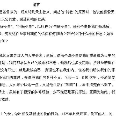
前言
是基督教的，后来转到天主教来。问起他“转教”的原因时，他说他喜爱天
到天父的爱，感受到祂的仁慈。
和好圣事”、“忏悔圣事”，以往称为“告解圣事”。修和圣事是我们领洗后，
事。究竟这件圣事对我们的信仰有何影响？带给我们什么样的神恩？如果
如何？
说其后果导致人与天主分离；然后，借着圣洗圣事使我们重新成为天主的
可是，我们都承认自己的软弱和不忠，领洗后也多次犯罪。所以圣若望在
们没有罪过，就是欺骗自己，真理也不在我们内。但若我们明认我们的罪
(
1
8-9)
免我们的罪过，并洗净我们的各种不义。”
若一
：
这里，圣若望要
罪恶。人如果否认这一点，只是他生活在“黑暗”中，看不清楚自己罢了。
际上，虽然有了很深的神修经验，少不免还是要犯罪过。正因为如此，我
的救赎。
天主的爱，做出相反基督徒的爱的行为。罪不单只做坏事，伤害他人，同