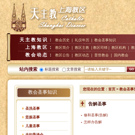
天主教知识：
教会历史
|
礼仪年历
|
教会圣事知识
上海教区：
教区简介
|
教区主教
| 教区司铎 |
教区机构
|
教
教会动态：
教区公告
|
教区动态
|
普世教会
|
国内教会
站内搜索
标题搜索
文章搜索
您现在的位置：
首页
>
教会圣事
教会圣事知识
告解圣事
圣洗圣事
修和圣事(告解)
坚振圣事
怎样办告解
儿童圣事
夫妇恳谈会