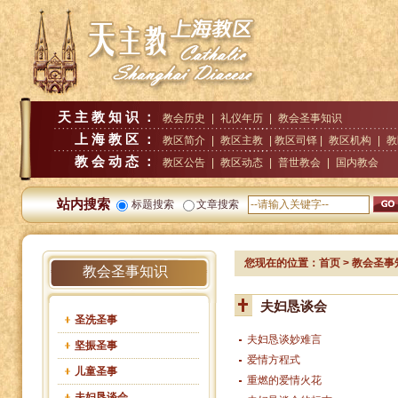
天主教知识：
教会历史
|
礼仪年历
|
教会圣事知识
上海教区：
教区简介
|
教区主教
| 教区司铎 |
教区机构
|
教
教会动态：
教区公告
|
教区动态
|
普世教会
|
国内教会
站内搜索
标题搜索
文章搜索
您现在的位置：
首页
>
教会圣事
教会圣事知识
夫妇恳谈会
圣洗圣事
夫妇恳谈妙难言
坚振圣事
爱情方程式
儿童圣事
重燃的爱情火花
夫妇恳谈会