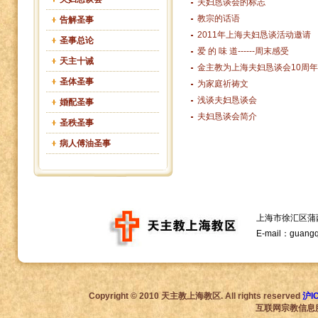
夫妇恳谈会的标志
教宗的话语
告解圣事
2011年上海夫妇恳谈活动邀请
圣事总论
爱 的 味 道------周末感受
天主十诫
金主教为上海夫妇恳谈会10周
圣体圣事
为家庭祈祷文
浅谈夫妇恳谈会
婚配圣事
夫妇恳谈会简介
圣秩圣事
病人傅油圣事
上海市徐汇区蒲西路1
E-mail：guang
Copyright © 2010 天主教上海教区. All rights reserved
沪I
互联网宗教信息服务许