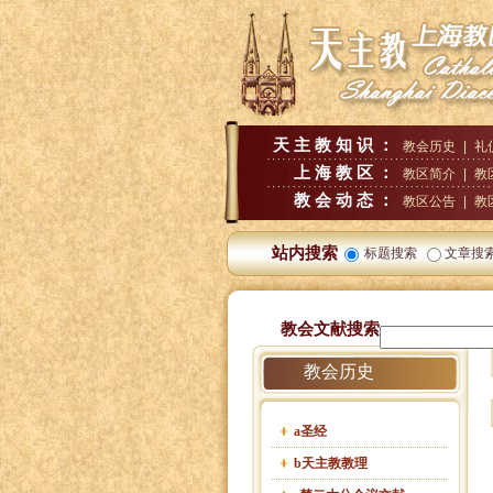
天主教知识：
教会历史
|
礼
上海教区：
教区简介
|
教
教会动态：
教区公告
|
教
站内搜索
标题搜索
文章搜
教会文献搜索
教会历史
a圣经
b天主教教理