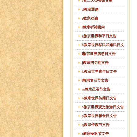
c梵二大公会议文献
d教宗通谕
e教宗劝谕
f教宗祈祷意向
g教宗世界和平日文告
h教宗世界移民和难民日文
告
i教宗世界病患日文告
j教宗四旬期文告
k教宗世界青年日文告
l教宗复活节文告
m教宗圣召节文告
n教宗世界传播日文告
o教宗世界观光旅游日文告
p教宗世界粮食日文告
q教宗传教节文告
r教宗圣诞节文告