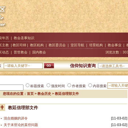
仪年历
|
教会圣事知识
区主教
| 教区司铎 |
教区机构
|
教区委员会
|
堂区导航
|
培育机构
|
教会事业
|
区动态
|
普世教会
|
国内教会
浏览次数：
30
信仰知识查询
索
标题搜索
颁发时间
作者搜索
内容搜索
您现在的位置：
首页
>
教会历史
> 教廷信理部文件
教廷信理部文件
混合婚姻的训令
[11-03-02]
关于末世论的某些问题
[11-03-02]