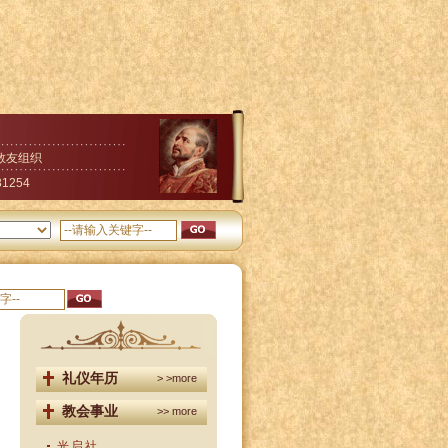
教友组织
31254
礼仪年历
> >more
教会事业
>> more
光启社