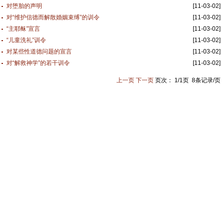
对堕胎的声明
[11-03-02]
对“维护信德而解散婚姻束缚”的训令
[11-03-02]
“主耶稣”宣言
[11-03-02]
“儿童洗礼”训令
[11-03-02]
对某些性道德问题的宣言
[11-03-02]
对“解救神学”的若干训令
[11-03-02]
上一页
下一页
页次：
1
/
1
页
8
条记录/页