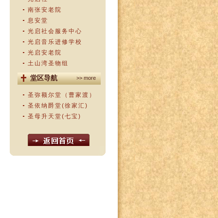
南张安老院
息安堂
光启社会服务中心
光启音乐进修学校
光启安老院
土山湾圣物组
堂区导航
>> more
圣弥额尔堂（曹家渡）
圣依纳爵堂(徐家汇)
圣母升天堂(七宝)