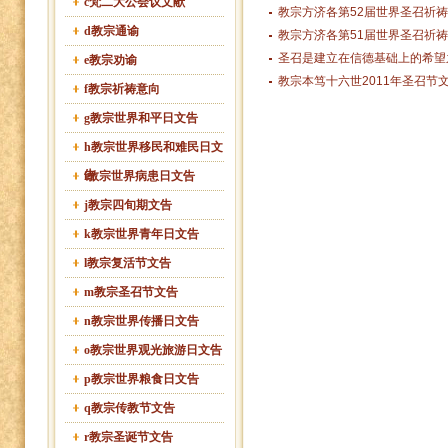
c梵二大公会议文献
教宗方济各第52届世界圣召祈祷
d教宗通谕
教宗方济各第51届世界圣召祈
圣召是建立在信德基础上的希望
e教宗劝谕
教宗本笃十六世2011年圣召节
f教宗祈祷意向
g教宗世界和平日文告
h教宗世界移民和难民日文
告
i教宗世界病患日文告
j教宗四旬期文告
k教宗世界青年日文告
l教宗复活节文告
m教宗圣召节文告
n教宗世界传播日文告
o教宗世界观光旅游日文告
p教宗世界粮食日文告
q教宗传教节文告
r教宗圣诞节文告