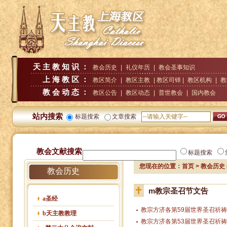
天主教知识：
教会历史
|
礼仪年历
|
教会圣事知识
上海教区：
教区简介
|
教区主教
| 教区司铎 |
教区机构
|
教
教会动态：
教区公告
|
教区动态
|
普世教会
|
国内教会
站内搜索
标题搜索
文章搜索
教会文献搜索
标题搜索
您现在的位置：
首页
>
教会历史
教会历史
m教宗圣召节文告
a圣经
教宗方济各第59届世界圣召祈祷
b天主教教理
教宗方济各第53届世界圣召祈