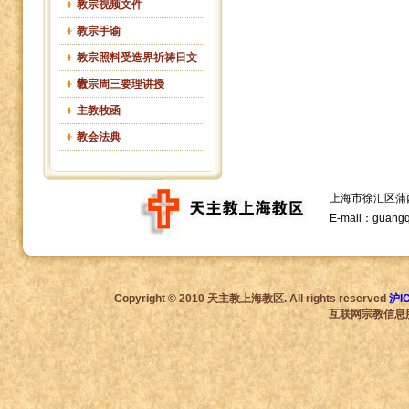
教宗视频文件
教宗手谕
教宗照料受造界祈祷日文
告
教宗周三要理讲授
主教牧函
教会法典
上海市徐汇区蒲西路1
E-mail：guang
Copyright © 2010 天主教上海教区. All rights reserved
沪I
互联网宗教信息服务许